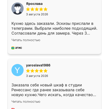
я хотела.
Ярослава
3 августа 2026
Кухню здесь заказали. Эскизы прислали в
телеграмм. Выбрали наиболее подходящий.
Согласовали день для замера. Через 3
недели кухня была уже готова. Остались
Читать полностью
довольны работой. Спасибо Ренессанс
мебель за качественную работу!
yaroslava1986
3 августа 2026
Заказала себе новый шкаф в студии
Ренессанс где ранее заказывала себе
новую кухню.Чего искать, когда качеством
вполне довольна. Служит кухня уже почти
Читать полностью
два года, нареканий нет.