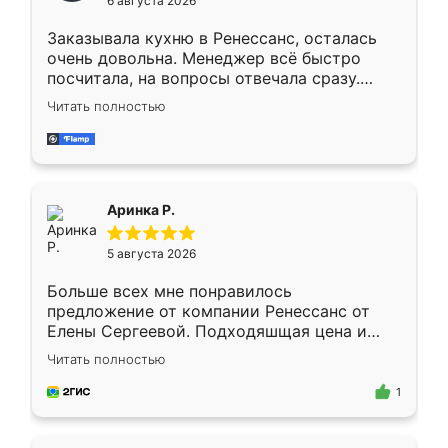
6 августа 2026
мебели буду заказывать только здесь.
Заказывала кухню в Ренессанс, осталась
очень довольна. Менеджер всё быстро
посчитала, на вопросы отвечала сразу.
Замерщик приехал в субботу, подошёл к
Читать полностью
делу со всей ответственностью. Собрали
за день, ребята работали аккуратно, даже
пыли почти не было. Качество отличное,
ящики ходят плавно, ничего не скрипит.
Всё подошло как влитое.
Аринка Р.
5 августа 2026
Больше всех мне понравилось
предложение от компании Ренессанс от
Елены Сергеевой. Подходяшщая цена и
короткие сроки изготовления. Приехавший
Читать полностью
для замера сотрудник Владислав
предложил по моему эскизу самый
1
подходящий вариант шкафа. Немного его
видоизменил, получилось даже лучше, чем