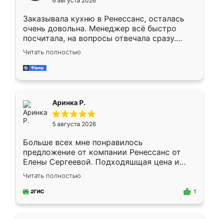
6 августа 2026
мебели буду заказывать только здесь.
Заказывала кухню в Ренессанс, осталась
очень довольна. Менеджер всё быстро
посчитала, на вопросы отвечала сразу.
Замерщик приехал в субботу, подошёл к
Читать полностью
делу со всей ответственностью. Собрали
за день, ребята работали аккуратно, даже
пыли почти не было. Качество отличное,
ящики ходят плавно, ничего не скрипит.
Всё подошло как влитое.
Аринка Р.
5 августа 2026
Больше всех мне понравилось
предложение от компании Ренессанс от
Елены Сергеевой. Подходяшщая цена и
короткие сроки изготовления. Приехавший
Читать полностью
для замера сотрудник Владислав
предложил по моему эскизу самый
1
подходящий вариант шкафа. Немного его
видоизменил, получилось даже лучше, чем