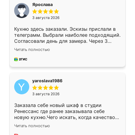
я хотела.
Ярослава
3 августа 2026
Кухню здесь заказали. Эскизы прислали в
телеграмм. Выбрали наиболее подходящий.
Согласовали день для замера. Через 3
недели кухня была уже готова. Остались
Читать полностью
довольны работой. Спасибо Ренессанс
мебель за качественную работу!
yaroslava1986
3 августа 2026
Заказала себе новый шкаф в студии
Ренессанс где ранее заказывала себе
новую кухню.Чего искать, когда качеством
вполне довольна. Служит кухня уже почти
Читать полностью
два года, нареканий нет.