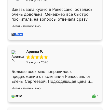
6 августа 2026
мебели буду заказывать только здесь.
Заказывала кухню в Ренессанс, осталась
очень довольна. Менеджер всё быстро
посчитала, на вопросы отвечала сразу.
Замерщик приехал в субботу, подошёл к
Читать полностью
делу со всей ответственностью. Собрали
за день, ребята работали аккуратно, даже
пыли почти не было. Качество отличное,
ящики ходят плавно, ничего не скрипит.
Всё подошло как влитое.
Аринка Р.
5 августа 2026
Больше всех мне понравилось
предложение от компании Ренессанс от
Елены Сергеевой. Подходяшщая цена и
короткие сроки изготовления. Приехавший
Читать полностью
для замера сотрудник Владислав
предложил по моему эскизу самый
1
подходящий вариант шкафа. Немного его
видоизменил, получилось даже лучше, чем