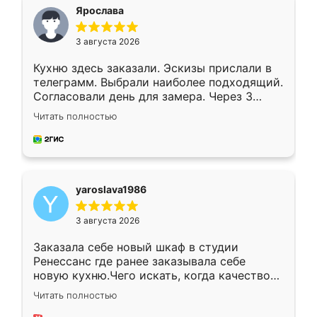
я хотела.
Ярослава
3 августа 2026
Кухню здесь заказали. Эскизы прислали в
телеграмм. Выбрали наиболее подходящий.
Согласовали день для замера. Через 3
недели кухня была уже готова. Остались
Читать полностью
довольны работой. Спасибо Ренессанс
мебель за качественную работу!
yaroslava1986
3 августа 2026
Заказала себе новый шкаф в студии
Ренессанс где ранее заказывала себе
новую кухню.Чего искать, когда качеством
вполне довольна. Служит кухня уже почти
Читать полностью
два года, нареканий нет.