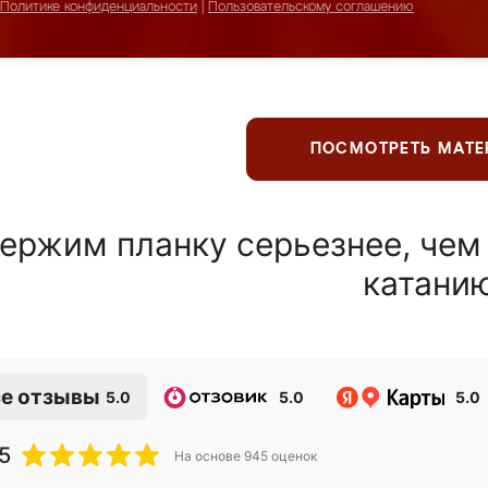
Политике конфиденциальности
|
Пользовательскому соглашению
ПОСМОТРЕТЬ МАТ
ержим планку серьезнее, чем
катани
е отзывы
5.0
5.0
5.0
5
На основе
945
оценок