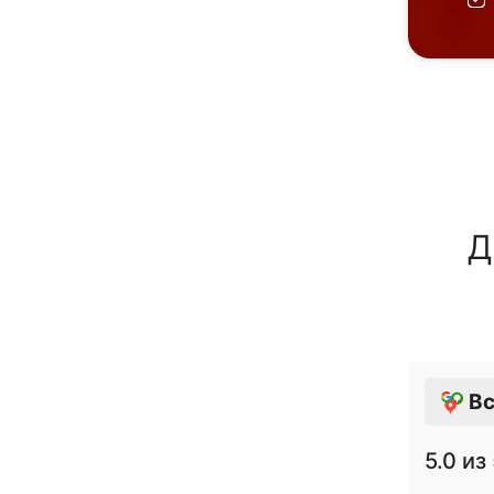
Д
Вс
5.0
из 