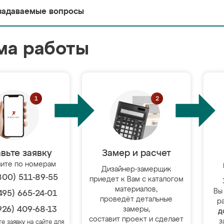
задаваемые вопросы
ма работы
вьте заявку
Замер и расчет
ите по номерам
Дизайнер-замерщик
800) 511-89-55
приедет к Вам с каталогом
материалов,
Вы
495) 665-24-01
проведёт детальные
р
926) 409-68-13
замеры,
д
составит проект и сделает
з
те заявку на сайте для