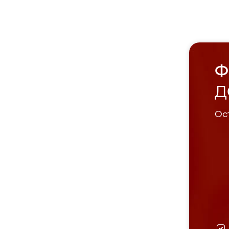
Ф
Д
Ост