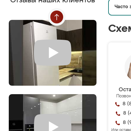
Отзывы наших клиентов
Часто 
Схе
Оста
Позвон
8 (
8 (
8 (
Или оставь