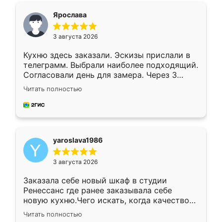
я хотела.
Ярослава
3 августа 2026
Кухню здесь заказали. Эскизы прислали в
телеграмм. Выбрали наиболее подходящий.
Согласовали день для замера. Через 3
недели кухня была уже готова. Остались
Читать полностью
довольны работой. Спасибо Ренессанс
мебель за качественную работу!
yaroslava1986
3 августа 2026
Заказала себе новый шкаф в студии
Ренессанс где ранее заказывала себе
новую кухню.Чего искать, когда качеством
вполне довольна. Служит кухня уже почти
Читать полностью
два года, нареканий нет.