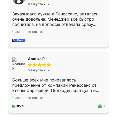
Мне нравится ,если что-то потребуется из
6 августа 2026
мебели буду заказывать только здесь.
Заказывала кухню в Ренессанс, осталась
очень довольна. Менеджер всё быстро
посчитала, на вопросы отвечала сразу.
Замерщик приехал в субботу, подошёл к
Читать полностью
делу со всей ответственностью. Собрали
за день, ребята работали аккуратно, даже
пыли почти не было. Качество отличное,
ящики ходят плавно, ничего не скрипит.
Всё подошло как влитое.
Аринка Р.
5 августа 2026
Больше всех мне понравилось
предложение от компании Ренессанс от
Елены Сергеевой. Подходяшщая цена и
короткие сроки изготовления. Приехавший
Читать полностью
для замера сотрудник Владислав
предложил по моему эскизу самый
1
подходящий вариант шкафа. Немного его
видоизменил, получилось даже лучше, чем