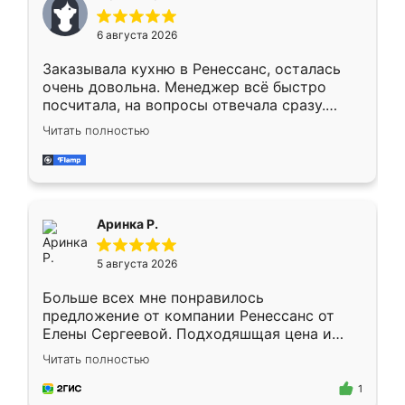
меньше, здесь же он более разнообразный.
Мне нравится ,если что-то потребуется из
6 августа 2026
мебели буду заказывать только здесь.
Заказывала кухню в Ренессанс, осталась
очень довольна. Менеджер всё быстро
посчитала, на вопросы отвечала сразу.
Замерщик приехал в субботу, подошёл к
Читать полностью
делу со всей ответственностью. Собрали
за день, ребята работали аккуратно, даже
пыли почти не было. Качество отличное,
ящики ходят плавно, ничего не скрипит.
Всё подошло как влитое.
Аринка Р.
5 августа 2026
Больше всех мне понравилось
предложение от компании Ренессанс от
Елены Сергеевой. Подходяшщая цена и
короткие сроки изготовления. Приехавший
Читать полностью
для замера сотрудник Владислав
предложил по моему эскизу самый
1