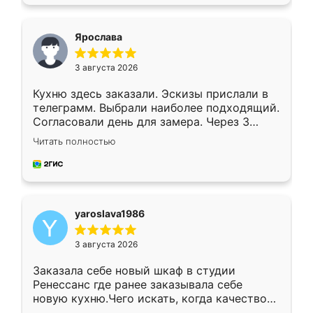
подходящий вариант шкафа. Немного его
видоизменил, получилось даже лучше, чем
я хотела.
Ярослава
3 августа 2026
Кухню здесь заказали. Эскизы прислали в
телеграмм. Выбрали наиболее подходящий.
Согласовали день для замера. Через 3
недели кухня была уже готова. Остались
Читать полностью
довольны работой. Спасибо Ренессанс
мебель за качественную работу!
yaroslava1986
3 августа 2026
Заказала себе новый шкаф в студии
Ренессанс где ранее заказывала себе
новую кухню.Чего искать, когда качеством
вполне довольна. Служит кухня уже почти