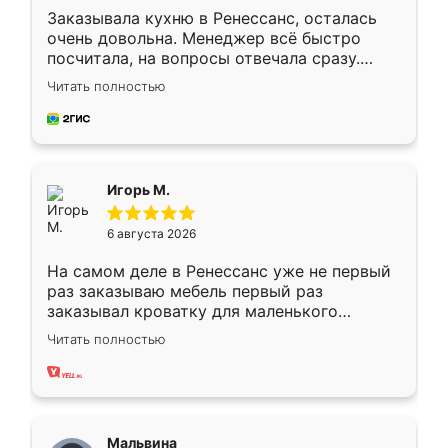
Заказывала кухню в Ренессанс, осталась
очень довольна. Менеджер всё быстро
посчитала, на вопросы отвечала сразу.
Замерщик приехал в субботу, подошёл к
Читать полностью
делу со всей ответственностью. Собрали
за день, ребята работали аккуратно, даже
пыли почти не было. Качество отличное,
ящики ходят плавно, ничего не скрипит.
Всё подошло как влитое.
Игорь М.
6 августа 2026
На самом деле в Ренессанс уже не первый
раз заказываю мебель первый раз
заказывал кроватку для маленького
ребёнка при его рождении ,во второй раз
Читать полностью
заказал шкаф-купе. По качеству очень
хорошее сборка достаточно быстрая,
также адекватные цены. До этого
сравнивал с разными конкурентами в этом
сегменте ,выбор у конкурентов куда
Мальвина