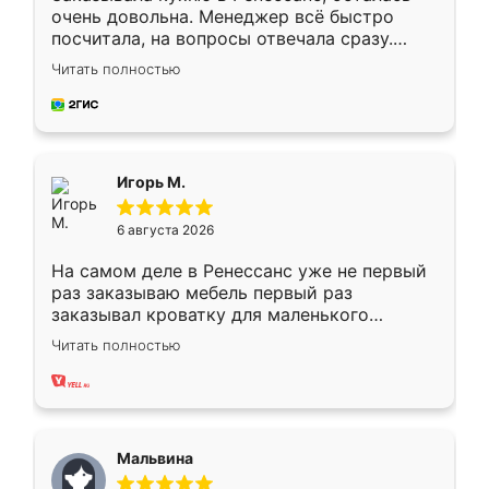
очень довольна. Менеджер всё быстро
посчитала, на вопросы отвечала сразу.
Замерщик приехал в субботу, подошёл к
Читать полностью
делу со всей ответственностью. Собрали
за день, ребята работали аккуратно, даже
пыли почти не было. Качество отличное,
ящики ходят плавно, ничего не скрипит.
Всё подошло как влитое.
Игорь М.
6 августа 2026
На самом деле в Ренессанс уже не первый
раз заказываю мебель первый раз
заказывал кроватку для маленького
ребёнка при его рождении ,во второй раз
Читать полностью
заказал шкаф-купе. По качеству очень
хорошее сборка достаточно быстрая,
также адекватные цены. До этого
сравнивал с разными конкурентами в этом
сегменте ,выбор у конкурентов куда
Мальвина
меньше, здесь же он более разнообразный.