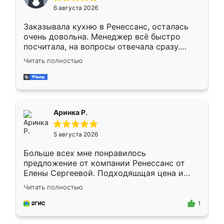
Мне нравится ,если что-то потребуется из
6 августа 2026
мебели буду заказывать только здесь.
Заказывала кухню в Ренессанс, осталась
очень довольна. Менеджер всё быстро
посчитала, на вопросы отвечала сразу.
Замерщик приехал в субботу, подошёл к
Читать полностью
делу со всей ответственностью. Собрали
за день, ребята работали аккуратно, даже
пыли почти не было. Качество отличное,
ящики ходят плавно, ничего не скрипит.
Всё подошло как влитое.
Аринка Р.
5 августа 2026
Больше всех мне понравилось
предложение от компании Ренессанс от
Елены Сергеевой. Подходяшщая цена и
короткие сроки изготовления. Приехавший
Читать полностью
для замера сотрудник Владислав
предложил по моему эскизу самый
1
подходящий вариант шкафа. Немного его
видоизменил, получилось даже лучше, чем