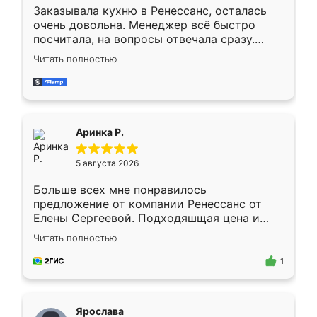
Заказывала кухню в Ренессанс, осталась
очень довольна. Менеджер всё быстро
посчитала, на вопросы отвечала сразу.
Замерщик приехал в субботу, подошёл к
Читать полностью
делу со всей ответственностью. Собрали
за день, ребята работали аккуратно, даже
пыли почти не было. Качество отличное,
ящики ходят плавно, ничего не скрипит.
Всё подошло как влитое.
Аринка Р.
5 августа 2026
Больше всех мне понравилось
предложение от компании Ренессанс от
Елены Сергеевой. Подходяшщая цена и
короткие сроки изготовления. Приехавший
Читать полностью
для замера сотрудник Владислав
предложил по моему эскизу самый
1
подходящий вариант шкафа. Немного его
видоизменил, получилось даже лучше, чем
я хотела.
Ярослава