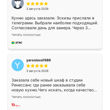
3 августа 2026
Кухню здесь заказали. Эскизы прислали в
телеграмм. Выбрали наиболее подходящий.
Согласовали день для замера. Через 3
недели кухня была уже готова. Остались
Читать полностью
довольны работой. Спасибо Ренессанс
мебель за качественную работу!
yaroslava1986
3 августа 2026
Заказала себе новый шкаф в студии
Ренессанс где ранее заказывала себе
новую кухню.Чего искать, когда качеством
вполне довольна. Служит кухня уже почти
Читать полностью
два года, нареканий нет.