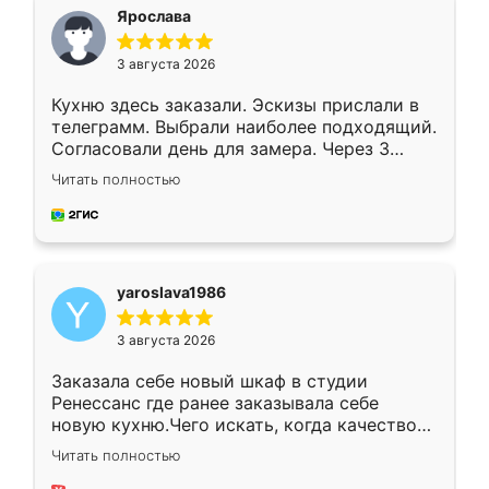
я хотела.
Ярослава
3 августа 2026
Кухню здесь заказали. Эскизы прислали в
телеграмм. Выбрали наиболее подходящий.
Согласовали день для замера. Через 3
недели кухня была уже готова. Остались
Читать полностью
довольны работой. Спасибо Ренессанс
мебель за качественную работу!
yaroslava1986
3 августа 2026
Заказала себе новый шкаф в студии
Ренессанс где ранее заказывала себе
новую кухню.Чего искать, когда качеством
вполне довольна. Служит кухня уже почти
Читать полностью
два года, нареканий нет.