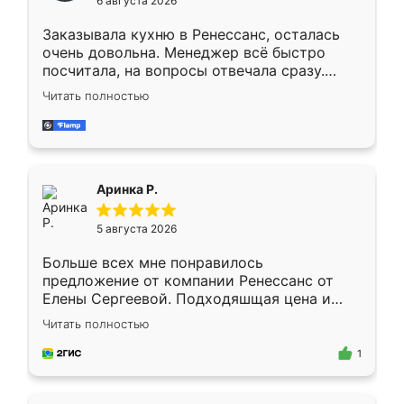
6 августа 2026
мебели буду заказывать только здесь.
Заказывала кухню в Ренессанс, осталась
очень довольна. Менеджер всё быстро
посчитала, на вопросы отвечала сразу.
Замерщик приехал в субботу, подошёл к
Читать полностью
делу со всей ответственностью. Собрали
за день, ребята работали аккуратно, даже
пыли почти не было. Качество отличное,
ящики ходят плавно, ничего не скрипит.
Всё подошло как влитое.
Аринка Р.
5 августа 2026
Больше всех мне понравилось
предложение от компании Ренессанс от
Елены Сергеевой. Подходяшщая цена и
короткие сроки изготовления. Приехавший
Читать полностью
для замера сотрудник Владислав
предложил по моему эскизу самый
1
подходящий вариант шкафа. Немного его
видоизменил, получилось даже лучше, чем