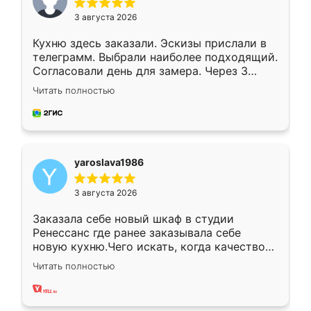
3 августа 2026
Кухню здесь заказали. Эскизы прислали в
телеграмм. Выбрали наиболее подходящий.
Согласовали день для замера. Через 3
недели кухня была уже готова. Остались
Читать полностью
довольны работой. Спасибо Ренессанс
мебель за качественную работу!
yaroslava1986
3 августа 2026
Заказала себе новый шкаф в студии
Ренессанс где ранее заказывала себе
новую кухню.Чего искать, когда качеством
вполне довольна. Служит кухня уже почти
Читать полностью
два года, нареканий нет.