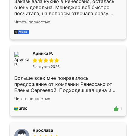
Заказывала кухню в Ренессанс, осталась
очень довольна. Менеджер всё быстро
посчитала, на вопросы отвечала сразу.
Замерщик приехал в субботу, подошёл к
Читать полностью
делу со всей ответственностью. Собрали
за день, ребята работали аккуратно, даже
пыли почти не было. Качество отличное,
ящики ходят плавно, ничего не скрипит.
Всё подошло как влитое.
Аринка Р.
5 августа 2026
Больше всех мне понравилось
предложение от компании Ренессанс от
Елены Сергеевой. Подходяшщая цена и
короткие сроки изготовления. Приехавший
Читать полностью
для замера сотрудник Владислав
предложил по моему эскизу самый
1
подходящий вариант шкафа. Немного его
видоизменил, получилось даже лучше, чем
я хотела.
Ярослава