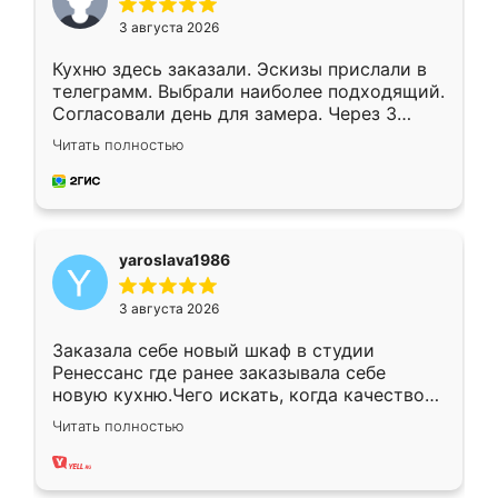
3 августа 2026
Кухню здесь заказали. Эскизы прислали в
телеграмм. Выбрали наиболее подходящий.
Согласовали день для замера. Через 3
недели кухня была уже готова. Остались
Читать полностью
довольны работой. Спасибо Ренессанс
мебель за качественную работу!
yaroslava1986
3 августа 2026
Заказала себе новый шкаф в студии
Ренессанс где ранее заказывала себе
новую кухню.Чего искать, когда качеством
вполне довольна. Служит кухня уже почти
Читать полностью
два года, нареканий нет.