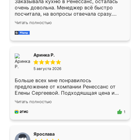
Заказывала кухню в Ренессанс, осталась
очень довольна. Менеджер всё быстро
посчитала, на вопросы отвечала сразу.
Замерщик приехал в субботу, подошёл к
Читать полностью
делу со всей ответственностью. Собрали
за день, ребята работали аккуратно, даже
пыли почти не было. Качество отличное,
ящики ходят плавно, ничего не скрипит.
Всё подошло как влитое.
Аринка Р.
5 августа 2026
Больше всех мне понравилось
предложение от компании Ренессанс от
Елены Сергеевой. Подходяшщая цена и
короткие сроки изготовления. Приехавший
Читать полностью
для замера сотрудник Владислав
предложил по моему эскизу самый
1
подходящий вариант шкафа. Немного его
видоизменил, получилось даже лучше, чем
я хотела.
Ярослава