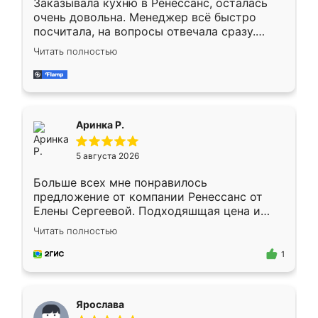
Заказывала кухню в Ренессанс, осталась
очень довольна. Менеджер всё быстро
посчитала, на вопросы отвечала сразу.
Замерщик приехал в субботу, подошёл к
Читать полностью
делу со всей ответственностью. Собрали
за день, ребята работали аккуратно, даже
пыли почти не было. Качество отличное,
ящики ходят плавно, ничего не скрипит.
Всё подошло как влитое.
Аринка Р.
5 августа 2026
Больше всех мне понравилось
предложение от компании Ренессанс от
Елены Сергеевой. Подходяшщая цена и
короткие сроки изготовления. Приехавший
Читать полностью
для замера сотрудник Владислав
предложил по моему эскизу самый
1
подходящий вариант шкафа. Немного его
видоизменил, получилось даже лучше, чем
я хотела.
Ярослава