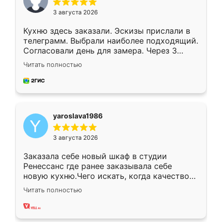
3 августа 2026
Кухню здесь заказали. Эскизы прислали в
телеграмм. Выбрали наиболее подходящий.
Согласовали день для замера. Через 3
недели кухня была уже готова. Остались
Читать полностью
довольны работой. Спасибо Ренессанс
мебель за качественную работу!
yaroslava1986
3 августа 2026
Заказала себе новый шкаф в студии
Ренессанс где ранее заказывала себе
новую кухню.Чего искать, когда качеством
вполне довольна. Служит кухня уже почти
Читать полностью
два года, нареканий нет.