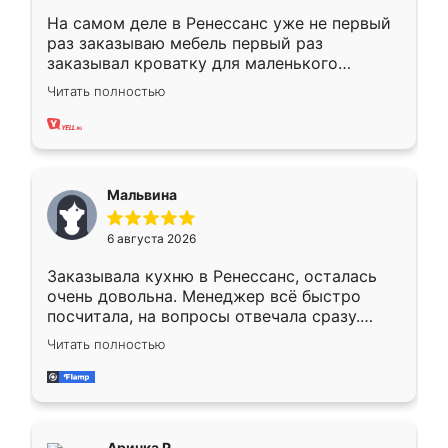
На самом деле в Ренессанс уже не первый
раз заказываю мебель первый раз
заказывал кроватку для маленького
ребёнка при его рождении ,во второй раз
Читать полностью
заказал шкаф-купе. По качеству очень
хорошее сборка достаточно быстрая,
также адекватные цены. До этого
сравнивал с разными конкурентами в этом
сегменте ,выбор у конкурентов куда
Мальвина
меньше, здесь же он более разнообразный.
Мне нравится ,если что-то потребуется из
6 августа 2026
мебели буду заказывать только здесь.
Заказывала кухню в Ренессанс, осталась
очень довольна. Менеджер всё быстро
посчитала, на вопросы отвечала сразу.
Замерщик приехал в субботу, подошёл к
Читать полностью
делу со всей ответственностью. Собрали
за день, ребята работали аккуратно, даже
пыли почти не было. Качество отличное,
ящики ходят плавно, ничего не скрипит.
Всё подошло как влитое.
Аринка Р.