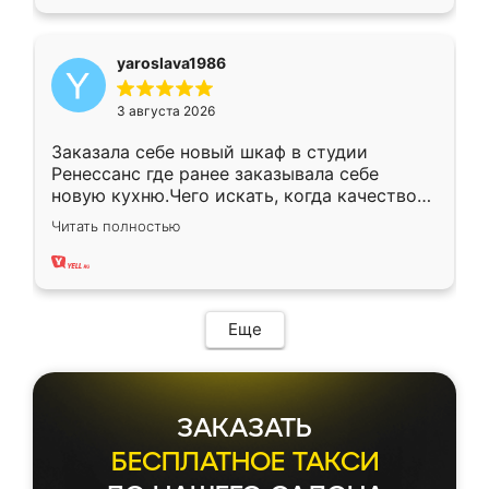
yaroslava1986
3 августа 2026
Заказала себе новый шкаф в студии
Ренессанс где ранее заказывала себе
новую кухню.Чего искать, когда качеством
вполне довольна. Служит кухня уже почти
Читать полностью
два года, нареканий нет.
Еще
ЗАКАЗАТЬ
БЕСПЛАТНОЕ ТАКСИ