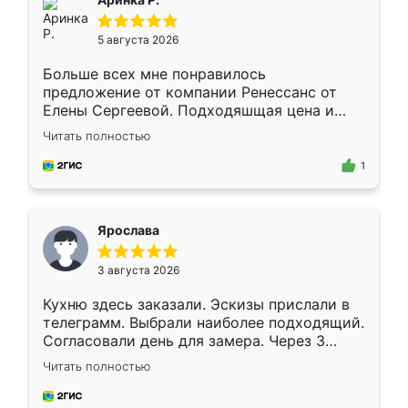
5 августа 2026
Больше всех мне понравилось
предложение от компании Ренессанс от
Елены Сергеевой. Подходяшщая цена и
короткие сроки изготовления. Приехавший
Читать полностью
для замера сотрудник Владислав
предложил по моему эскизу самый
1
подходящий вариант шкафа. Немного его
видоизменил, получилось даже лучше, чем
я хотела.
Ярослава
3 августа 2026
Кухню здесь заказали. Эскизы прислали в
телеграмм. Выбрали наиболее подходящий.
Согласовали день для замера. Через 3
недели кухня была уже готова. Остались
Читать полностью
довольны работой. Спасибо Ренессанс
мебель за качественную работу!