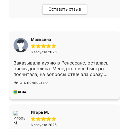
Оставить отзыв
Мальвина
6 августа 2026
Заказывала кухню в Ренессанс, осталась
очень довольна. Менеджер всё быстро
посчитала, на вопросы отвечала сразу.
Замерщик приехал в субботу, подошёл к
Читать полностью
делу со всей ответственностью. Собрали
за день, ребята работали аккуратно, даже
пыли почти не было. Качество отличное,
ящики ходят плавно, ничего не скрипит.
Всё подошло как влитое.
Игорь М.
6 августа 2026