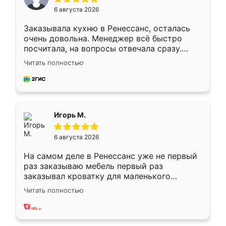
6 августа 2026
Заказывала кухню в Ренессанс, осталась
очень довольна. Менеджер всё быстро
посчитала, на вопросы отвечала сразу.
Замерщик приехал в субботу, подошёл к
Читать полностью
делу со всей ответственностью. Собрали
за день, ребята работали аккуратно, даже
пыли почти не было. Качество отличное,
ящики ходят плавно, ничего не скрипит.
Всё подошло как влитое.
Игорь М.
6 августа 2026
На самом деле в Ренессанс уже не первый
раз заказываю мебель первый раз
заказывал кроватку для маленького
ребёнка при его рождении ,во второй раз
Читать полностью
заказал шкаф-купе. По качеству очень
хорошее сборка достаточно быстрая,
также адекватные цены. До этого