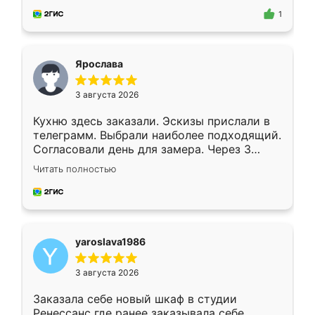
предложил по моему эскизу самый
1
подходящий вариант шкафа. Немного его
видоизменил, получилось даже лучше, чем
я хотела.
Ярослава
3 августа 2026
Кухню здесь заказали. Эскизы прислали в
телеграмм. Выбрали наиболее подходящий.
Согласовали день для замера. Через 3
недели кухня была уже готова. Остались
Читать полностью
довольны работой. Спасибо Ренессанс
мебель за качественную работу!
yaroslava1986
3 августа 2026
Заказала себе новый шкаф в студии
Ренессанс где ранее заказывала себе