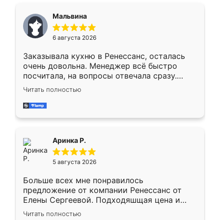
сравнивал с разными конкурентами в этом
сегменте ,выбор у конкурентов куда
Мальвина
меньше, здесь же он более разнообразный.
Мне нравится ,если что-то потребуется из
6 августа 2026
мебели буду заказывать только здесь.
Заказывала кухню в Ренессанс, осталась
очень довольна. Менеджер всё быстро
посчитала, на вопросы отвечала сразу.
Замерщик приехал в субботу, подошёл к
Читать полностью
делу со всей ответственностью. Собрали
за день, ребята работали аккуратно, даже
пыли почти не было. Качество отличное,
ящики ходят плавно, ничего не скрипит.
Всё подошло как влитое.
Аринка Р.
5 августа 2026
Больше всех мне понравилось
предложение от компании Ренессанс от
Елены Сергеевой. Подходяшщая цена и
короткие сроки изготовления. Приехавший
Читать полностью
для замера сотрудник Владислав