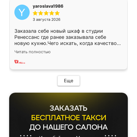
yaroslava1986
3 августа 2026
Заказала себе новый шкаф в студии
Ренессанс где ранее заказывала себе
новую кухню.Чего искать, когда качеством
вполне довольна. Служит кухня уже почти
Читать полностью
два года, нареканий нет.
Еще
ЗАКАЗАТЬ
БЕСПЛАТНОЕ ТАКСИ
ДО НАШЕГО САЛОНА