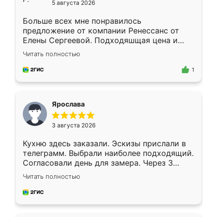
5 августа 2026
Больше всех мне понравилось
предложение от компании Ренессанс от
Елены Сергеевой. Подходяшщая цена и
короткие сроки изготовления. Приехавший
Читать полностью
для замера сотрудник Владислав
предложил по моему эскизу самый
1
подходящий вариант шкафа. Немного его
видоизменил, получилось даже лучше, чем
я хотела.
Ярослава
3 августа 2026
Кухню здесь заказали. Эскизы прислали в
телеграмм. Выбрали наиболее подходящий.
Согласовали день для замера. Через 3
недели кухня была уже готова. Остались
Читать полностью
довольны работой. Спасибо Ренессанс
мебель за качественную работу!