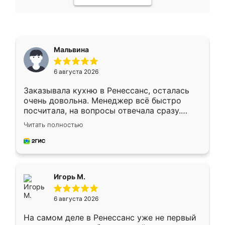
Мальвина
6 августа 2026
Заказывала кухню в Ренессанс, осталась
очень довольна. Менеджер всё быстро
посчитала, на вопросы отвечала сразу.
Замерщик приехал в субботу, подошёл к
Читать полностью
делу со всей ответственностью. Собрали
за день, ребята работали аккуратно, даже
пыли почти не было. Качество отличное,
ящики ходят плавно, ничего не скрипит.
Всё подошло как влитое.
Игорь М.
6 августа 2026
На самом деле в Ренессанс уже не первый