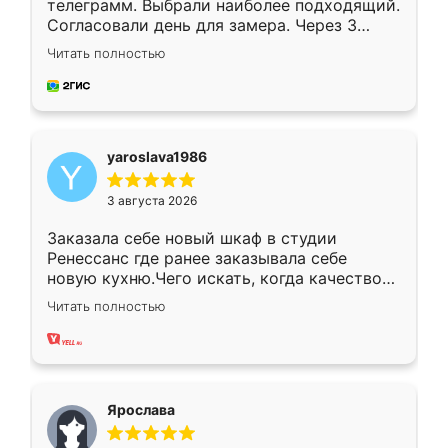
телеграмм. Выбрали наиболее подходящий.
Согласовали день для замера. Через 3
недели кухня была уже готова. Остались
Читать полностью
довольны работой. Спасибо Ренессанс
мебель за качественную работу!
yaroslava1986
3 августа 2026
Заказала себе новый шкаф в студии
Ренессанс где ранее заказывала себе
новую кухню.Чего искать, когда качеством
вполне довольна. Служит кухня уже почти
Читать полностью
два года, нареканий нет.
Ярослава