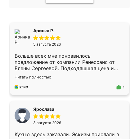
Аринка Р.
5 августа 2026
Больше всех мне понравилось
предложение от компании Ренессанс от
Елены Сергеевой. Подходяшщая цена и
короткие сроки изготовления. Приехавший
Читать полностью
для замера сотрудник Владислав
предложил по моему эскизу самый
1
подходящий вариант шкафа. Немного его
видоизменил, получилось даже лучше, чем
я хотела.
Ярослава
3 августа 2026
Кухню здесь заказали. Эскизы прислали в