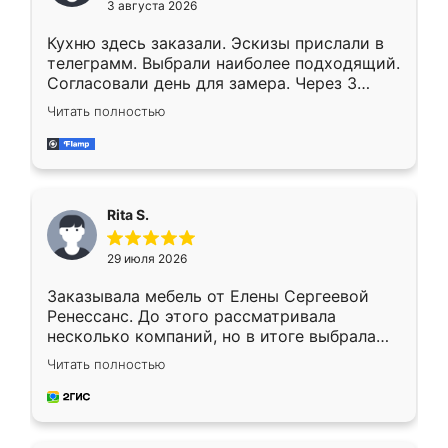
3 августа 2026
Кухню здесь заказали. Эскизы прислали в
телеграмм. Выбрали наиболее подходящий.
Согласовали день для замера. Через 3
недели кухня была уже готова. Остались
Читать полностью
довольны работой. Спасибо Ренессанс
мебель за качественную работу!
Rita S.
29 июля 2026
Заказывала мебель от Елены Сергеевой
Ренессанс. До этого рассматривала
несколько компаний, но в итоге выбрала
эту. Сначала обговорили условия, потом
Читать полностью
приехал замерщик, всё спокойно объяснил
и снял размеры. Изготовили в срок, с
доставкой тоже никаких проблем не
возникло. Сборку выполнили аккуратно,