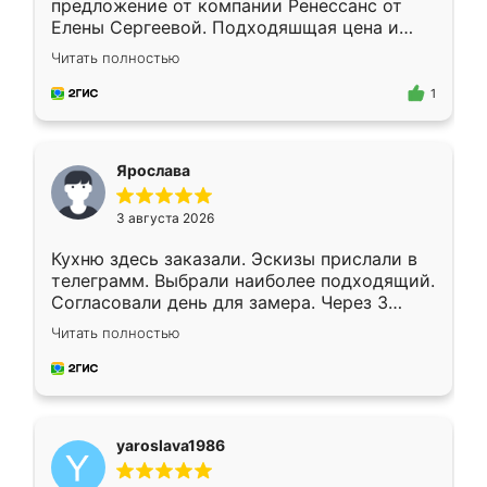
предложение от компании Ренессанс от
Елены Сергеевой. Подходяшщая цена и
короткие сроки изготовления. Приехавший
Читать полностью
для замера сотрудник Владислав
предложил по моему эскизу самый
1
подходящий вариант шкафа. Немного его
видоизменил, получилось даже лучше, чем
я хотела.
Ярослава
3 августа 2026
Кухню здесь заказали. Эскизы прислали в
телеграмм. Выбрали наиболее подходящий.
Согласовали день для замера. Через 3
недели кухня была уже готова. Остались
Читать полностью
довольны работой. Спасибо Ренессанс
мебель за качественную работу!
yaroslava1986