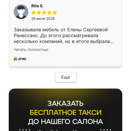
Rita S.
29 июля 2026
Заказывала мебель от Елены Сергеевой
Ренессанс. До этого рассматривала
несколько компаний, но в итоге выбрала
эту. Сначала обговорили условия, потом
Читать полностью
приехал замерщик, всё спокойно объяснил
и снял размеры. Изготовили в срок, с
доставкой тоже никаких проблем не
возникло. Сборку выполнили аккуратно,
мебель сразу встала на свое место без
Еще
каких-либо доработок. Качеством осталась
довольна, все выглядит так, как и ожидала.
ЗАКАЗАТЬ
БЕСПЛАТНОЕ ТАКСИ
ДО НАШЕГО САЛОНА