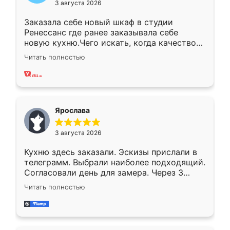
3 августа 2026
Заказала себе новый шкаф в студии
Ренессанс где ранее заказывала себе
новую кухню.Чего искать, когда качеством
вполне довольна. Служит кухня уже почти
Читать полностью
два года, нареканий нет.
Ярослава
3 августа 2026
Кухню здесь заказали. Эскизы прислали в
телеграмм. Выбрали наиболее подходящий.
Согласовали день для замера. Через 3
недели кухня была уже готова. Остались
Читать полностью
довольны работой. Спасибо Ренессанс
мебель за качественную работу!