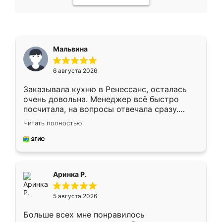
Мальвина
6 августа 2026
Заказывала кухню в Ренессанс, осталась
очень довольна. Менеджер всё быстро
посчитала, на вопросы отвечала сразу.
Замерщик приехал в субботу, подошёл к
Читать полностью
делу со всей ответственностью. Собрали
за день, ребята работали аккуратно, даже
пыли почти не было. Качество отличное,
ящики ходят плавно, ничего не скрипит.
Всё подошло как влитое.
Аринка Р.
5 августа 2026
Больше всех мне понравилось