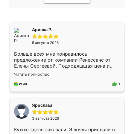
Аринка Р.
5 августа 2026
Больше всех мне понравилось
предложение от компании Ренессанс от
Елены Сергеевой. Подходяшщая цена и
короткие сроки изготовления. Приехавший
Читать полностью
для замера сотрудник Владислав
предложил по моему эскизу самый
1
подходящий вариант шкафа. Немного его
видоизменил, получилось даже лучше, чем
я хотела.
Ярослава
3 августа 2026
Кухню здесь заказали. Эскизы прислали в