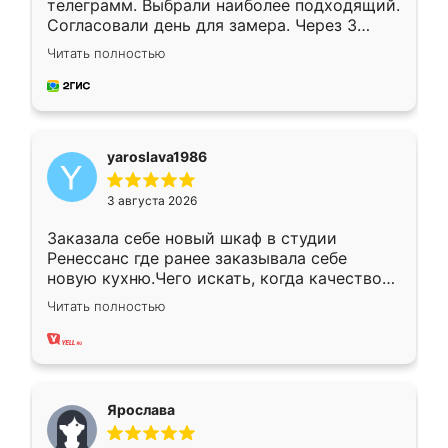
телеграмм. Выбрали наиболее подходящий.
Согласовали день для замера. Через 3
недели кухня была уже готова. Остались
Читать полностью
довольны работой. Спасибо Ренессанс
мебель за качественную работу!
yaroslava1986
3 августа 2026
Заказала себе новый шкаф в студии
Ренессанс где ранее заказывала себе
новую кухню.Чего искать, когда качеством
вполне довольна. Служит кухня уже почти
Читать полностью
два года, нареканий нет.
Ярослава