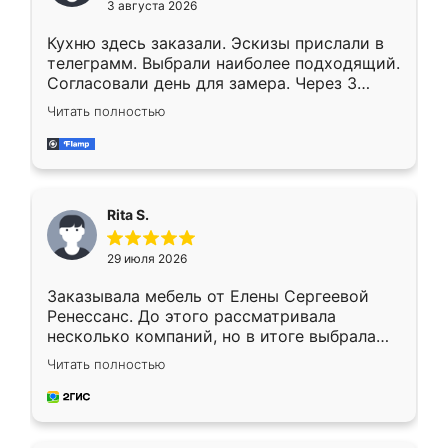
3 августа 2026
Кухню здесь заказали. Эскизы прислали в
телеграмм. Выбрали наиболее подходящий.
Согласовали день для замера. Через 3
недели кухня была уже готова. Остались
Читать полностью
довольны работой. Спасибо Ренессанс
мебель за качественную работу!
Rita S.
29 июля 2026
Заказывала мебель от Елены Сергеевой
Ренессанс. До этого рассматривала
несколько компаний, но в итоге выбрала
эту. Сначала обговорили условия, потом
Читать полностью
приехал замерщик, всё спокойно объяснил
и снял размеры. Изготовили в срок, с
доставкой тоже никаких проблем не
возникло. Сборку выполнили аккуратно,