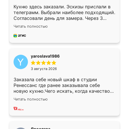
Кухню здесь заказали. Эскизы прислали в
телеграмм. Выбрали наиболее подходящий.
Согласовали день для замера. Через 3
недели кухня была уже готова. Остались
Читать полностью
довольны работой. Спасибо Ренессанс
мебель за качественную работу!
yaroslava1986
3 августа 2026
Заказала себе новый шкаф в студии
Ренессанс где ранее заказывала себе
новую кухню.Чего искать, когда качеством
вполне довольна. Служит кухня уже почти
Читать полностью
два года, нареканий нет.
Ярослава