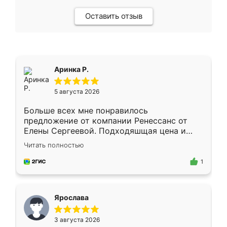
Оставить отзыв
Аринка Р.
5 августа 2026
Больше всех мне понравилось
предложение от компании Ренессанс от
Елены Сергеевой. Подходяшщая цена и
короткие сроки изготовления. Приехавший
Читать полностью
для замера сотрудник Владислав
предложил по моему эскизу самый
1
подходящий вариант шкафа. Немного его
видоизменил, получилось даже лучше, чем
я хотела.
Ярослава
3 августа 2026