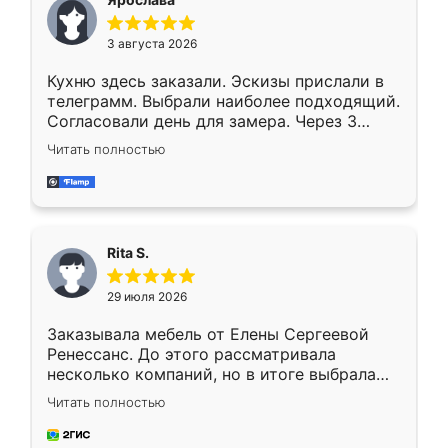
3 августа 2026
Кухню здесь заказали. Эскизы прислали в
телеграмм. Выбрали наиболее подходящий.
Согласовали день для замера. Через 3
недели кухня была уже готова. Остались
Читать полностью
довольны работой. Спасибо Ренессанс
мебель за качественную работу!
Rita S.
29 июля 2026
Заказывала мебель от Елены Сергеевой
Ренессанс. До этого рассматривала
несколько компаний, но в итоге выбрала
эту. Сначала обговорили условия, потом
Читать полностью
приехал замерщик, всё спокойно объяснил
и снял размеры. Изготовили в срок, с