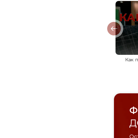
Как 
Ф
Д
Ост