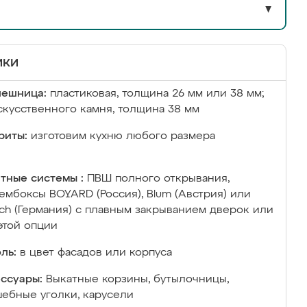
▼
ики
лешница:
пластиковая, толщина 26 мм или 38 мм;
скусственного камня, толщина 38 мм
риты:
изготовим кухню любого размера
тные системы :
ПВШ полного открывания,
ембоксы BOYARD (Россия), Blum (Австрия) или
ich (Германия) с плавным закрыванием дверок или
этой опции
ль:
в цвет фасадов или корпуса
ссуары:
Выкатные корзины, бутылочницы,
ебные уголки, карусели