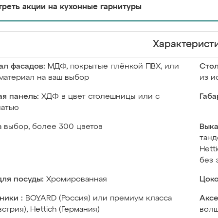
реть акции на кухонные гарнитуры
Характерист
ал фасадов:
МДФ, покрытые плёнкой ПВХ, или
Сто
материал на ваш выбор
из и
я панель:
ХДФ в цвет столешницы или с
Габа
чатью
а выбор, более 300 цветов
Выка
танд
Hett
без 
ля посуды:
Хромированная
Цоко
ники :
BOYARD (Россия) или премиум класса
Аксе
встрия), Hettich (Германия)
волш