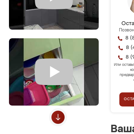
Оста
Позвон
8 (
8 (
8 (
Или оставь
ко
предвар
ОСТ
Ваша