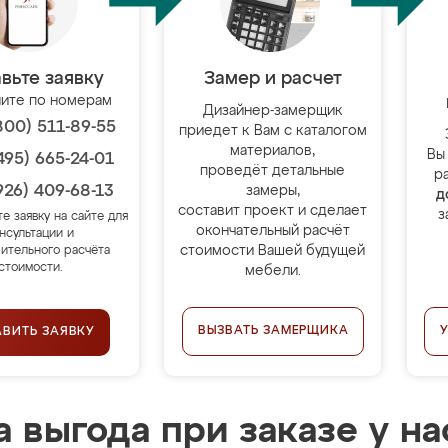
вьте заявку
Замер и расчет
ите по номерам
Дизайнер-замерщик
800) 511-89-55
приедет к Вам с каталогом
материалов,
Вы
495) 665-24-01
проведёт детальные
р
926) 409-68-13
замеры,
д
составит проект и сделает
з
те заявку на сайте для
окончательный расчёт
нсультации и
стоимости Вашей будущей
ительного расчёта
стоимости.
мебели.
ВЫЗВАТЬ ЗАМЕРЩИКА
АВИТЬ ЗАЯВКУ
 выгода при заказе у на