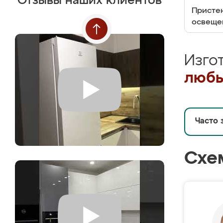
Отзывы наших клиентов
Пристен
освеще
Изго
любы
Часто 
Схе