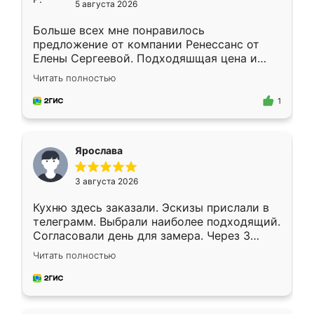
5 августа 2026
Больше всех мне понравилось
предложение от компании Ренессанс от
Елены Сергеевой. Подходяшщая цена и
короткие сроки изготовления. Приехавший
Читать полностью
для замера сотрудник Владислав
предложил по моему эскизу самый
1
подходящий вариант шкафа. Немного его
видоизменил, получилось даже лучше, чем
я хотела.
Ярослава
3 августа 2026
Кухню здесь заказали. Эскизы прислали в
телеграмм. Выбрали наиболее подходящий.
Согласовали день для замера. Через 3
недели кухня была уже готова. Остались
Читать полностью
довольны работой. Спасибо Ренессанс
мебель за качественную работу!