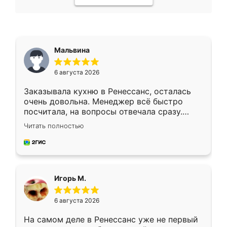
Мальвина
6 августа 2026
Заказывала кухню в Ренессанс, осталась
очень довольна. Менеджер всё быстро
посчитала, на вопросы отвечала сразу.
Замерщик приехал в субботу, подошёл к
Читать полностью
делу со всей ответственностью. Собрали
за день, ребята работали аккуратно, даже
пыли почти не было. Качество отличное,
ящики ходят плавно, ничего не скрипит.
Всё подошло как влитое.
Игорь М.
6 августа 2026
На самом деле в Ренессанс уже не первый