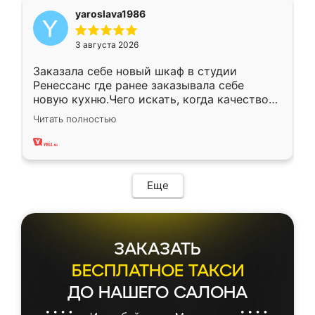
yaroslava1986
3 августа 2026
Заказала себе новый шкаф в студии
Ренессанс где ранее заказывала себе
новую кухню.Чего искать, когда качеством
вполне довольна. Служит кухня уже почти
Читать полностью
два года, нареканий нет.
Еще
ЗАКАЗАТЬ
БЕСПЛАТНОЕ ТАКСИ
ДО НАШЕГО САЛОНА