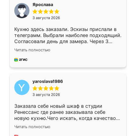
я хотела.
Ярослава
3 августа 2026
Кухню здесь заказали. Эскизы прислали в
телеграмм. Выбрали наиболее подходящий.
Согласовали день для замера. Через 3
недели кухня была уже готова. Остались
Читать полностью
довольны работой. Спасибо Ренессанс
мебель за качественную работу!
yaroslava1986
3 августа 2026
Заказала себе новый шкаф в студии
Ренессанс где ранее заказывала себе
новую кухню.Чего искать, когда качеством
вполне довольна. Служит кухня уже почти
Читать полностью
два года, нареканий нет.