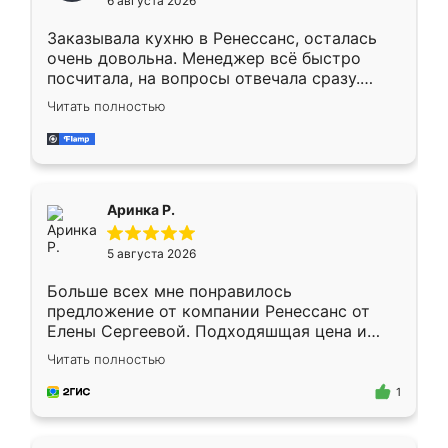
6 августа 2026
мебели буду заказывать только здесь.
Заказывала кухню в Ренессанс, осталась
очень довольна. Менеджер всё быстро
посчитала, на вопросы отвечала сразу.
Замерщик приехал в субботу, подошёл к
Читать полностью
делу со всей ответственностью. Собрали
за день, ребята работали аккуратно, даже
пыли почти не было. Качество отличное,
ящики ходят плавно, ничего не скрипит.
Всё подошло как влитое.
Аринка Р.
5 августа 2026
Больше всех мне понравилось
предложение от компании Ренессанс от
Елены Сергеевой. Подходяшщая цена и
короткие сроки изготовления. Приехавший
Читать полностью
для замера сотрудник Владислав
предложил по моему эскизу самый
1
подходящий вариант шкафа. Немного его
видоизменил, получилось даже лучше, чем