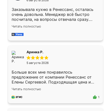
6 августа 2026
мебели буду заказывать только здесь.
Заказывала кухню в Ренессанс, осталась
очень довольна. Менеджер всё быстро
посчитала, на вопросы отвечала сразу.
Замерщик приехал в субботу, подошёл к
Читать полностью
делу со всей ответственностью. Собрали
за день, ребята работали аккуратно, даже
пыли почти не было. Качество отличное,
ящики ходят плавно, ничего не скрипит.
Всё подошло как влитое.
Аринка Р.
5 августа 2026
Больше всех мне понравилось
предложение от компании Ренессанс от
Елены Сергеевой. Подходяшщая цена и
короткие сроки изготовления. Приехавший
Читать полностью
для замера сотрудник Владислав
предложил по моему эскизу самый
1
подходящий вариант шкафа. Немного его
видоизменил, получилось даже лучше, чем