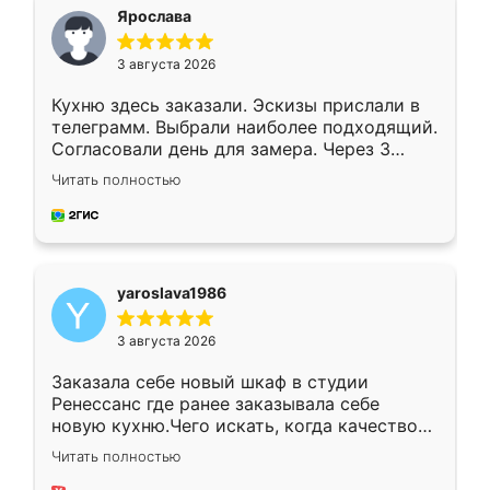
я хотела.
Ярослава
3 августа 2026
Кухню здесь заказали. Эскизы прислали в
телеграмм. Выбрали наиболее подходящий.
Согласовали день для замера. Через 3
недели кухня была уже готова. Остались
Читать полностью
довольны работой. Спасибо Ренессанс
мебель за качественную работу!
yaroslava1986
3 августа 2026
Заказала себе новый шкаф в студии
Ренессанс где ранее заказывала себе
новую кухню.Чего искать, когда качеством
вполне довольна. Служит кухня уже почти
Читать полностью
два года, нареканий нет.