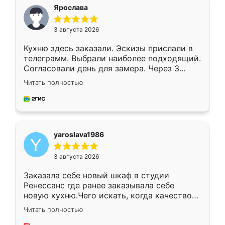
я хотела.
Ярослава
3 августа 2026
Кухню здесь заказали. Эскизы прислали в
телеграмм. Выбрали наиболее подходящий.
Согласовали день для замера. Через 3
недели кухня была уже готова. Остались
Читать полностью
довольны работой. Спасибо Ренессанс
мебель за качественную работу!
yaroslava1986
3 августа 2026
Заказала себе новый шкаф в студии
Ренессанс где ранее заказывала себе
новую кухню.Чего искать, когда качеством
вполне довольна. Служит кухня уже почти
Читать полностью
два года, нареканий нет.