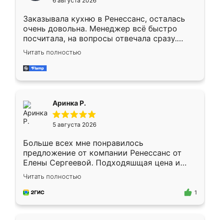
6 августа 2026
мебели буду заказывать только здесь.
Заказывала кухню в Ренессанс, осталась
очень довольна. Менеджер всё быстро
посчитала, на вопросы отвечала сразу.
Замерщик приехал в субботу, подошёл к
Читать полностью
делу со всей ответственностью. Собрали
за день, ребята работали аккуратно, даже
пыли почти не было. Качество отличное,
ящики ходят плавно, ничего не скрипит.
Всё подошло как влитое.
Аринка Р.
5 августа 2026
Больше всех мне понравилось
предложение от компании Ренессанс от
Елены Сергеевой. Подходяшщая цена и
короткие сроки изготовления. Приехавший
Читать полностью
для замера сотрудник Владислав
предложил по моему эскизу самый
1
подходящий вариант шкафа. Немного его
видоизменил, получилось даже лучше, чем