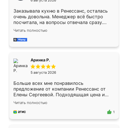
6 августа 2026
мебели буду заказывать только здесь.
Заказывала кухню в Ренессанс, осталась
очень довольна. Менеджер всё быстро
посчитала, на вопросы отвечала сразу.
Замерщик приехал в субботу, подошёл к
Читать полностью
делу со всей ответственностью. Собрали
за день, ребята работали аккуратно, даже
пыли почти не было. Качество отличное,
ящики ходят плавно, ничего не скрипит.
Всё подошло как влитое.
Аринка Р.
5 августа 2026
Больше всех мне понравилось
предложение от компании Ренессанс от
Елены Сергеевой. Подходяшщая цена и
короткие сроки изготовления. Приехавший
Читать полностью
для замера сотрудник Владислав
предложил по моему эскизу самый
1
подходящий вариант шкафа. Немного его
видоизменил, получилось даже лучше, чем