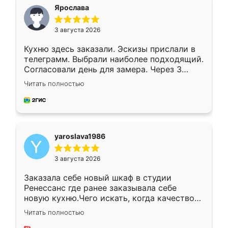
я хотела.
Ярослава
3 августа 2026
Кухню здесь заказали. Эскизы прислали в
телеграмм. Выбрали наиболее подходящий.
Согласовали день для замера. Через 3
недели кухня была уже готова. Остались
Читать полностью
довольны работой. Спасибо Ренессанс
мебель за качественную работу!
yaroslava1986
3 августа 2026
Заказала себе новый шкаф в студии
Ренессанс где ранее заказывала себе
новую кухню.Чего искать, когда качеством
вполне довольна. Служит кухня уже почти
Читать полностью
два года, нареканий нет.