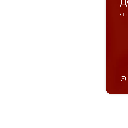
Д
Ост