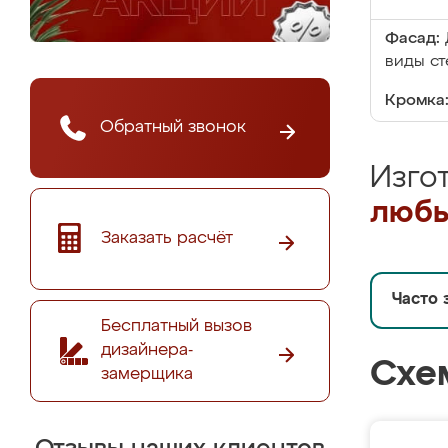
Фасад:
виды ст
Кромка
Обратный звонок
Изго
любы
Заказать расчёт
Часто 
Бесплатный вызов
дизайнера-
Схе
замерщика