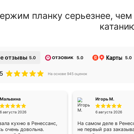
ержим планку серьезнее, чем
катани
е отзывы
5.0
5.0
5.0
5
На основе
945
оценок
Мальвина
Игорь М.
6 августа 2026
6 августа 2026
ала кухню в Ренессанс,
На самом деле в Ренес
ь очень довольна.
не первый раз заказыв