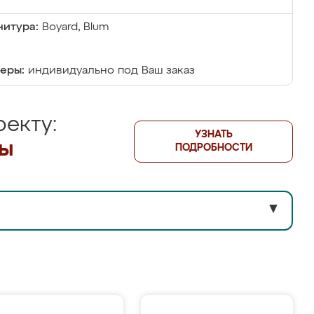
итура:
Boyard, Blum
еры:
индивидуально под Ваш заказ
екту:
УЗНАТЬ
лы
ПОДРОБНОСТИ
▼