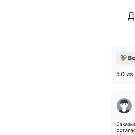
Д
Вс
5.0
из 
Заказыв
осталас