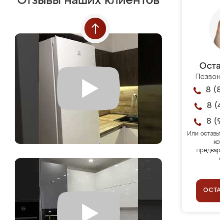
Отзывы наших клиентов
Оста
Позвон
8 (
8 (
8 (
Или оставь
ко
предвар
ОСТ