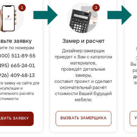
вьте заявку
Замер и расчет
ите по номерам
Дизайнер-замерщик
800) 511-89-55
приедет к Вам с каталогом
материалов,
Вы
495) 665-24-01
проведёт детальные
р
926) 409-68-13
замеры,
д
составит проект и сделает
з
те заявку на сайте для
окончательный расчёт
нсультации и
стоимости Вашей будущей
ительного расчёта
стоимости.
мебели.
ВЫЗВАТЬ ЗАМЕРЩИКА
АВИТЬ ЗАЯВКУ