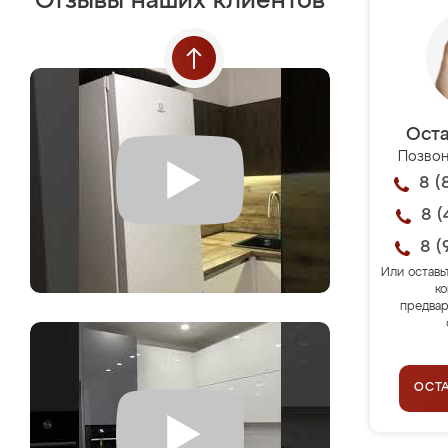
Отзывы наших клиентов
Оста
Позвон
8 (
8 (
8 (
Или оставь
ко
предвар
ОСТ