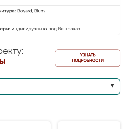
итура:
Boyard, Blum
еры:
индивидуально под Ваш заказ
екту:
УЗНАТЬ
лы
ПОДРОБНОСТИ
▼