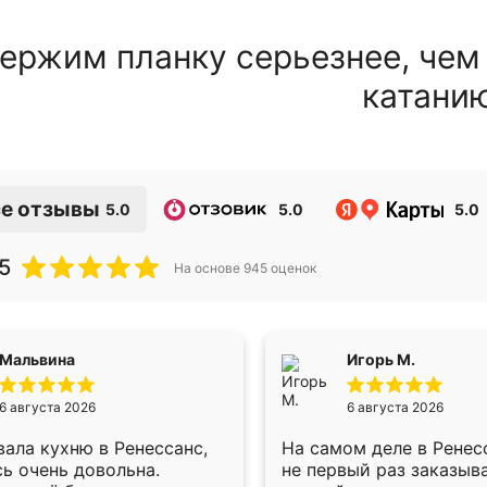
ержим планку серьезнее, чем
катани
е отзывы
5.0
5.0
5.0
5
На основе
945
оценок
Мальвина
Игорь М.
6 августа 2026
6 августа 2026
ала кухню в Ренессанс,
На самом деле в Ренес
ь очень довольна.
не первый раз заказыв