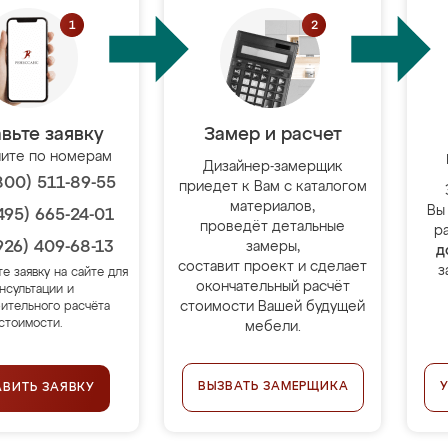
вьте заявку
Замер и расчет
ите по номерам
Дизайнер-замерщик
800) 511-89-55
приедет к Вам с каталогом
материалов,
Вы
495) 665-24-01
проведёт детальные
р
926) 409-68-13
замеры,
д
составит проект и сделает
з
те заявку на сайте для
окончательный расчёт
нсультации и
стоимости Вашей будущей
ительного расчёта
стоимости.
мебели.
ВЫЗВАТЬ ЗАМЕРЩИКА
АВИТЬ ЗАЯВКУ