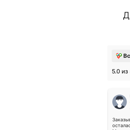
Д
Вс
5.0
из 
Заказыв
осталас