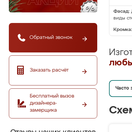
Фасад:
виды ст
Кромка
Обратный звонок
Изго
любы
Заказать расчёт
Часто 
Бесплатный вызов
дизайнера-
Схе
замерщика