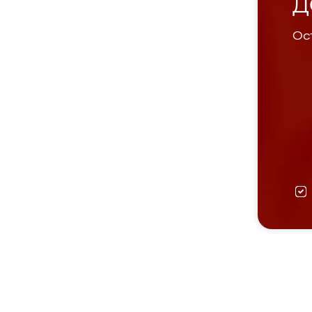
Д
Ост