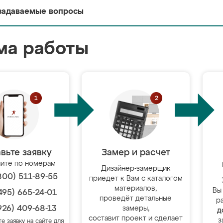
задаваемые вопросы
ма работы
вьте заявку
Замер и расчет
ите по номерам
Дизайнер-замерщик
800) 511-89-55
приедет к Вам с каталогом
материалов,
Вы
495) 665-24-01
проведёт детальные
р
926) 409-68-13
замеры,
д
составит проект и сделает
з
те заявку на сайте для