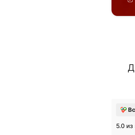
Д
Вс
5.0
из 