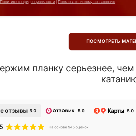
Политике конфиденциальности
|
Пользовательскому соглашению
ПОСМОТРЕТЬ МАТ
ержим планку серьезнее, чем
катани
е отзывы
5.0
5.0
5.0
5
На основе
945
оценок