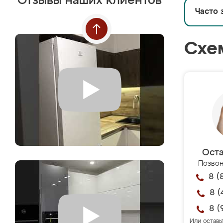
Отзывы наших клиентов
Часто 
Схе
Оста
Позвон
8 (
8 (
8 (
Или оставь