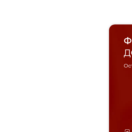
Ф
Д
Ост