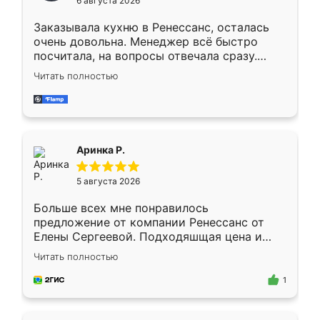
6 августа 2026
мебели буду заказывать только здесь.
Заказывала кухню в Ренессанс, осталась
очень довольна. Менеджер всё быстро
посчитала, на вопросы отвечала сразу.
Замерщик приехал в субботу, подошёл к
Читать полностью
делу со всей ответственностью. Собрали
за день, ребята работали аккуратно, даже
пыли почти не было. Качество отличное,
ящики ходят плавно, ничего не скрипит.
Всё подошло как влитое.
Аринка Р.
5 августа 2026
Больше всех мне понравилось
предложение от компании Ренессанс от
Елены Сергеевой. Подходяшщая цена и
короткие сроки изготовления. Приехавший
Читать полностью
для замера сотрудник Владислав
предложил по моему эскизу самый
1
подходящий вариант шкафа. Немного его
видоизменил, получилось даже лучше, чем