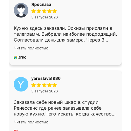
я хотела.
Ярослава
3 августа 2026
Кухню здесь заказали. Эскизы прислали в
телеграмм. Выбрали наиболее подходящий.
Согласовали день для замера. Через 3
недели кухня была уже готова. Остались
Читать полностью
довольны работой. Спасибо Ренессанс
мебель за качественную работу!
yaroslava1986
3 августа 2026
Заказала себе новый шкаф в студии
Ренессанс где ранее заказывала себе
новую кухню.Чего искать, когда качеством
вполне довольна. Служит кухня уже почти
Читать полностью
два года, нареканий нет.