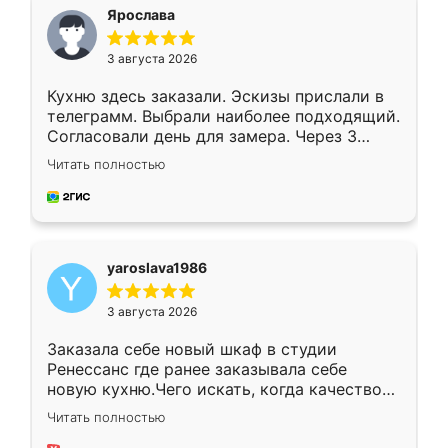
я хотела.
Ярослава
3 августа 2026
Кухню здесь заказали. Эскизы прислали в
телеграмм. Выбрали наиболее подходящий.
Согласовали день для замера. Через 3
недели кухня была уже готова. Остались
Читать полностью
довольны работой. Спасибо Ренессанс
мебель за качественную работу!
yaroslava1986
3 августа 2026
Заказала себе новый шкаф в студии
Ренессанс где ранее заказывала себе
новую кухню.Чего искать, когда качеством
вполне довольна. Служит кухня уже почти
Читать полностью
два года, нареканий нет.