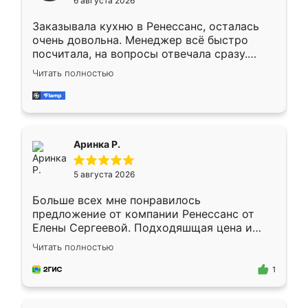
6 августа 2026
мебели буду заказывать только здесь.
Заказывала кухню в Ренессанс, осталась
очень довольна. Менеджер всё быстро
посчитала, на вопросы отвечала сразу.
Замерщик приехал в субботу, подошёл к
Читать полностью
делу со всей ответственностью. Собрали
за день, ребята работали аккуратно, даже
пыли почти не было. Качество отличное,
ящики ходят плавно, ничего не скрипит.
Всё подошло как влитое.
Аринка Р.
5 августа 2026
Больше всех мне понравилось
предложение от компании Ренессанс от
Елены Сергеевой. Подходяшщая цена и
короткие сроки изготовления. Приехавший
Читать полностью
для замера сотрудник Владислав
предложил по моему эскизу самый
1
подходящий вариант шкафа. Немного его
видоизменил, получилось даже лучше, чем