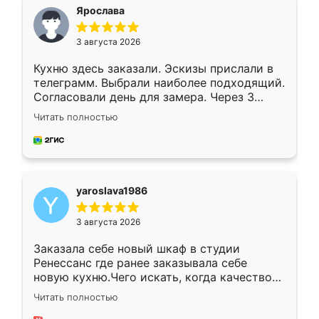
я хотела.
Ярослава
3 августа 2026
Кухню здесь заказали. Эскизы прислали в
телеграмм. Выбрали наиболее подходящий.
Согласовали день для замера. Через 3
недели кухня была уже готова. Остались
Читать полностью
довольны работой. Спасибо Ренессанс
мебель за качественную работу!
yaroslava1986
3 августа 2026
Заказала себе новый шкаф в студии
Ренессанс где ранее заказывала себе
новую кухню.Чего искать, когда качеством
вполне довольна. Служит кухня уже почти
Читать полностью
два года, нареканий нет.