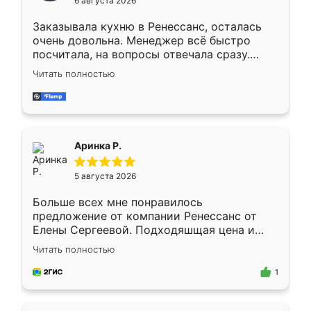
6 августа 2026
мебели буду заказывать только здесь.
Заказывала кухню в Ренессанс, осталась
очень довольна. Менеджер всё быстро
посчитала, на вопросы отвечала сразу.
Замерщик приехал в субботу, подошёл к
Читать полностью
делу со всей ответственностью. Собрали
за день, ребята работали аккуратно, даже
пыли почти не было. Качество отличное,
ящики ходят плавно, ничего не скрипит.
Всё подошло как влитое.
Аринка Р.
5 августа 2026
Больше всех мне понравилось
предложение от компании Ренессанс от
Елены Сергеевой. Подходяшщая цена и
короткие сроки изготовления. Приехавший
Читать полностью
для замера сотрудник Владислав
предложил по моему эскизу самый
1
подходящий вариант шкафа. Немного его
видоизменил, получилось даже лучше, чем