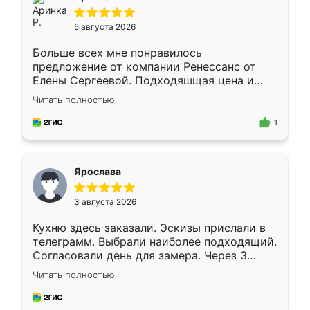
5 августа 2026
Больше всех мне понравилось
предложение от компании Ренессанс от
Елены Сергеевой. Подходяшщая цена и
короткие сроки изготовления. Приехавший
Читать полностью
для замера сотрудник Владислав
предложил по моему эскизу самый
1
подходящий вариант шкафа. Немного его
видоизменил, получилось даже лучше, чем
я хотела.
Ярослава
3 августа 2026
Кухню здесь заказали. Эскизы прислали в
телеграмм. Выбрали наиболее подходящий.
Согласовали день для замера. Через 3
недели кухня была уже готова. Остались
Читать полностью
довольны работой. Спасибо Ренессанс
мебель за качественную работу!