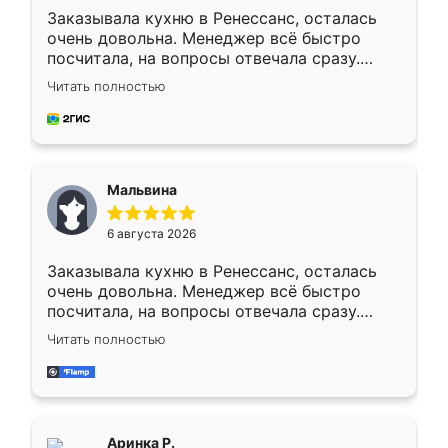
Заказывала кухню в Ренессанс, осталась
очень довольна. Менеджер всё быстро
посчитала, на вопросы отвечала сразу.
Замерщик приехал в субботу, подошёл к
Читать полностью
делу со всей ответственностью. Собрали
за день, ребята работали аккуратно, даже
пыли почти не было. Качество отличное,
ящики ходят плавно, ничего не скрипит.
Всё подошло как влитое.
Мальвина
6 августа 2026
Заказывала кухню в Ренессанс, осталась
очень довольна. Менеджер всё быстро
посчитала, на вопросы отвечала сразу.
Замерщик приехал в субботу, подошёл к
Читать полностью
делу со всей ответственностью. Собрали
за день, ребята работали аккуратно, даже
пыли почти не было. Качество отличное,
ящики ходят плавно, ничего не скрипит.
Всё подошло как влитое.
Аринка Р.