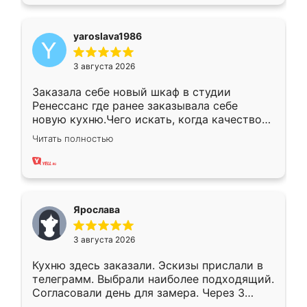
yaroslava1986
3 августа 2026
Заказала себе новый шкаф в студии
Ренессанс где ранее заказывала себе
новую кухню.Чего искать, когда качеством
вполне довольна. Служит кухня уже почти
Читать полностью
два года, нареканий нет.
Ярослава
3 августа 2026
Кухню здесь заказали. Эскизы прислали в
телеграмм. Выбрали наиболее подходящий.
Согласовали день для замера. Через 3
недели кухня была уже готова. Остались