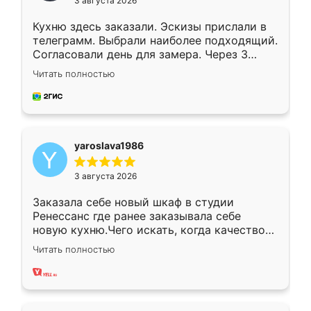
3 августа 2026
Кухню здесь заказали. Эскизы прислали в
телеграмм. Выбрали наиболее подходящий.
Согласовали день для замера. Через 3
недели кухня была уже готова. Остались
Читать полностью
довольны работой. Спасибо Ренессанс
мебель за качественную работу!
yaroslava1986
3 августа 2026
Заказала себе новый шкаф в студии
Ренессанс где ранее заказывала себе
новую кухню.Чего искать, когда качеством
вполне довольна. Служит кухня уже почти
Читать полностью
два года, нареканий нет.