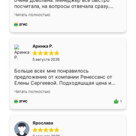
очень довольна. Менеджер всё быстро
посчитала, на вопросы отвечала сразу.
Замерщик приехал в субботу, подошёл к
Читать полностью
делу со всей ответственностью. Собрали
за день, ребята работали аккуратно, даже
пыли почти не было. Качество отличное,
ящики ходят плавно, ничего не скрипит.
Всё подошло как влитое.
Аринка Р.
5 августа 2026
Больше всех мне понравилось
предложение от компании Ренессанс от
Елены Сергеевой. Подходяшщая цена и
короткие сроки изготовления. Приехавший
Читать полностью
для замера сотрудник Владислав
предложил по моему эскизу самый
1
подходящий вариант шкафа. Немного его
видоизменил, получилось даже лучше, чем
я хотела.
Ярослава