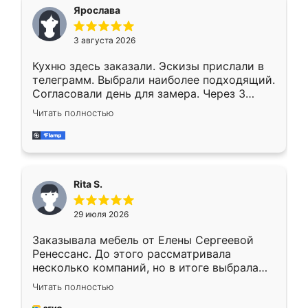
Ярослава
3 августа 2026
Кухню здесь заказали. Эскизы прислали в
телеграмм. Выбрали наиболее подходящий.
Согласовали день для замера. Через 3
недели кухня была уже готова. Остались
Читать полностью
довольны работой. Спасибо Ренессанс
мебель за качественную работу!
Rita S.
29 июля 2026
Заказывала мебель от Елены Сергеевой
Ренессанс. До этого рассматривала
несколько компаний, но в итоге выбрала
эту. Сначала обговорили условия, потом
Читать полностью
приехал замерщик, всё спокойно объяснил