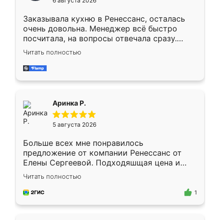
6 августа 2026
мебели буду заказывать только здесь.
Заказывала кухню в Ренессанс, осталась
очень довольна. Менеджер всё быстро
посчитала, на вопросы отвечала сразу.
Замерщик приехал в субботу, подошёл к
Читать полностью
делу со всей ответственностью. Собрали
за день, ребята работали аккуратно, даже
пыли почти не было. Качество отличное,
ящики ходят плавно, ничего не скрипит.
Всё подошло как влитое.
Аринка Р.
5 августа 2026
Больше всех мне понравилось
предложение от компании Ренессанс от
Елены Сергеевой. Подходяшщая цена и
короткие сроки изготовления. Приехавший
Читать полностью
для замера сотрудник Владислав
предложил по моему эскизу самый
1
подходящий вариант шкафа. Немного его
видоизменил, получилось даже лучше, чем