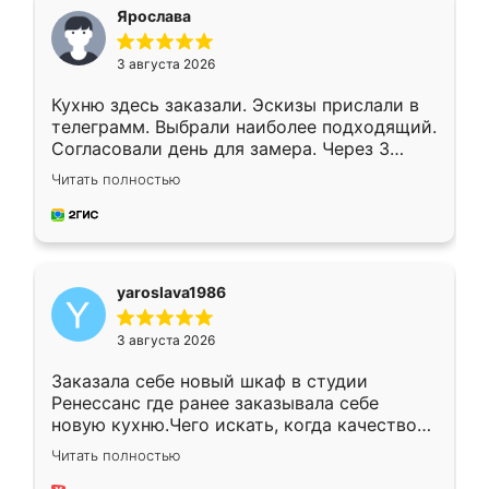
я хотела.
Ярослава
3 августа 2026
Кухню здесь заказали. Эскизы прислали в
телеграмм. Выбрали наиболее подходящий.
Согласовали день для замера. Через 3
недели кухня была уже готова. Остались
Читать полностью
довольны работой. Спасибо Ренессанс
мебель за качественную работу!
yaroslava1986
3 августа 2026
Заказала себе новый шкаф в студии
Ренессанс где ранее заказывала себе
новую кухню.Чего искать, когда качеством
вполне довольна. Служит кухня уже почти
Читать полностью
два года, нареканий нет.