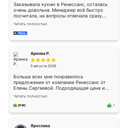
Заказывала кухню в Ренессанс, осталась
очень довольна. Менеджер всё быстро
посчитала, на вопросы отвечала сразу.
Замерщик приехал в субботу, подошёл к
Читать полностью
делу со всей ответственностью. Собрали
за день, ребята работали аккуратно, даже
пыли почти не было. Качество отличное,
ящики ходят плавно, ничего не скрипит.
Всё подошло как влитое.
Аринка Р.
5 августа 2026
Больше всех мне понравилось
предложение от компании Ренессанс от
Елены Сергеевой. Подходяшщая цена и
короткие сроки изготовления. Приехавший
Читать полностью
для замера сотрудник Владислав
предложил по моему эскизу самый
1
подходящий вариант шкафа. Немного его
видоизменил, получилось даже лучше, чем
я хотела.
Ярослава