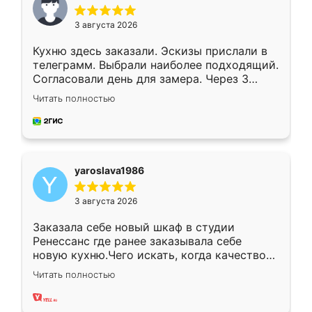
3 августа 2026
Кухню здесь заказали. Эскизы прислали в
телеграмм. Выбрали наиболее подходящий.
Согласовали день для замера. Через 3
недели кухня была уже готова. Остались
Читать полностью
довольны работой. Спасибо Ренессанс
мебель за качественную работу!
yaroslava1986
3 августа 2026
Заказала себе новый шкаф в студии
Ренессанс где ранее заказывала себе
новую кухню.Чего искать, когда качеством
вполне довольна. Служит кухня уже почти
Читать полностью
два года, нареканий нет.