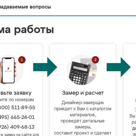
задаваемые вопросы
ма работы
вьте заявку
Замер и расчет
ите по номерам
Дизайнер-замерщик
800) 511-89-55
приедет к Вам с каталогом
материалов,
Вы
495) 665-24-01
проведёт детальные
р
926) 409-68-13
замеры,
д
составит проект и сделает
з
те заявку на сайте для