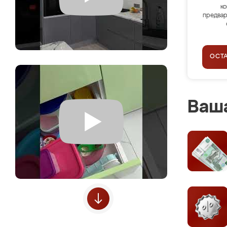
ко
предвар
ОСТ
Ваша