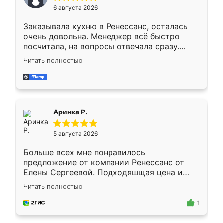
Мне нравится ,если что-то потребуется из
6 августа 2026
мебели буду заказывать только здесь.
Заказывала кухню в Ренессанс, осталась
очень довольна. Менеджер всё быстро
посчитала, на вопросы отвечала сразу.
Замерщик приехал в субботу, подошёл к
Читать полностью
делу со всей ответственностью. Собрали
за день, ребята работали аккуратно, даже
пыли почти не было. Качество отличное,
ящики ходят плавно, ничего не скрипит.
Всё подошло как влитое.
Аринка Р.
5 августа 2026
Больше всех мне понравилось
предложение от компании Ренессанс от
Елены Сергеевой. Подходяшщая цена и
короткие сроки изготовления. Приехавший
Читать полностью
для замера сотрудник Владислав
предложил по моему эскизу самый
1
подходящий вариант шкафа. Немного его
видоизменил, получилось даже лучше, чем