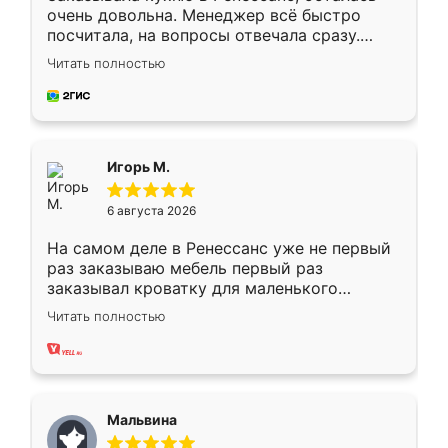
очень довольна. Менеджер всё быстро
посчитала, на вопросы отвечала сразу.
Замерщик приехал в субботу, подошёл к
Читать полностью
делу со всей ответственностью. Собрали
за день, ребята работали аккуратно, даже
пыли почти не было. Качество отличное,
ящики ходят плавно, ничего не скрипит.
Всё подошло как влитое.
Игорь М.
6 августа 2026
На самом деле в Ренессанс уже не первый
раз заказываю мебель первый раз
заказывал кроватку для маленького
ребёнка при его рождении ,во второй раз
Читать полностью
заказал шкаф-купе. По качеству очень
хорошее сборка достаточно быстрая,
также адекватные цены. До этого
сравнивал с разными конкурентами в этом
сегменте ,выбор у конкурентов куда
Мальвина
меньше, здесь же он более разнообразный.