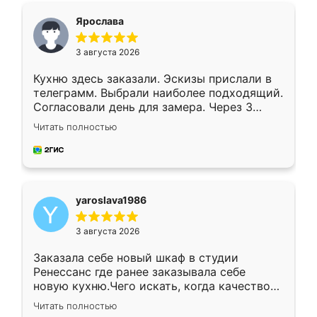
я хотела.
Ярослава
3 августа 2026
Кухню здесь заказали. Эскизы прислали в
телеграмм. Выбрали наиболее подходящий.
Согласовали день для замера. Через 3
недели кухня была уже готова. Остались
Читать полностью
довольны работой. Спасибо Ренессанс
мебель за качественную работу!
yaroslava1986
3 августа 2026
Заказала себе новый шкаф в студии
Ренессанс где ранее заказывала себе
новую кухню.Чего искать, когда качеством
вполне довольна. Служит кухня уже почти
Читать полностью
два года, нареканий нет.