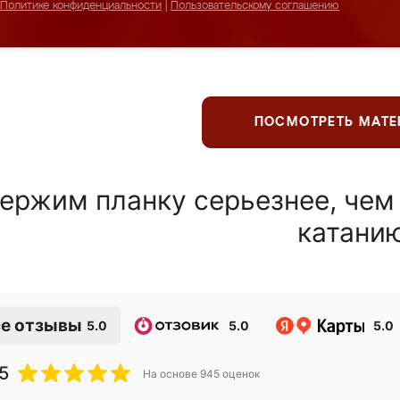
Политике конфиденциальности
|
Пользовательскому соглашению
ПОСМОТРЕТЬ МАТ
ержим планку серьезнее, чем
катани
е отзывы
5.0
5.0
5.0
5
На основе
945
оценок