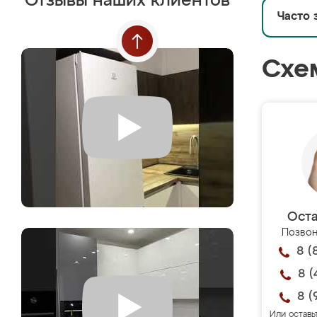
Отзывы наших клиентов
Часто 
Схе
Оста
Позвон
8 (
8 (
8 (
Или оставь