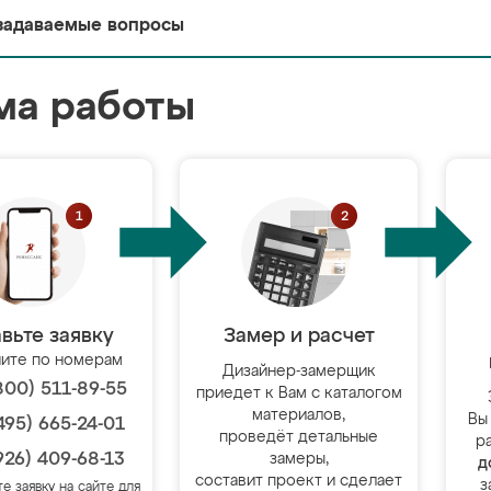
задаваемые вопросы
ма работы
вьте заявку
Замер и расчет
ите по номерам
Дизайнер-замерщик
800) 511-89-55
приедет к Вам с каталогом
материалов,
Вы
495) 665-24-01
проведёт детальные
р
926) 409-68-13
замеры,
д
составит проект и сделает
з
те заявку на сайте для