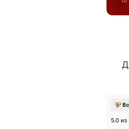
Д
Вс
5.0
из 