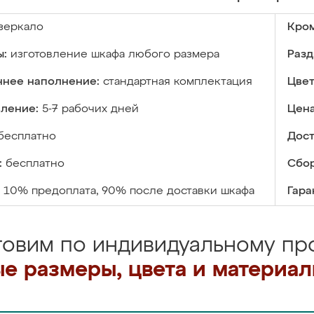
зеркало
Кром
ы:
изготовление шкафа любого размера
Разд
ннее наполнение:
стандартная комплектация
Цвет
вление:
5-7 рабочих дней
Цена
бесплатно
Дост
:
бесплатно
Сбор
10% предоплата, 90% после доставки шкафа
Гара
товим по индивидуальному про
е размеры, цвета и материа