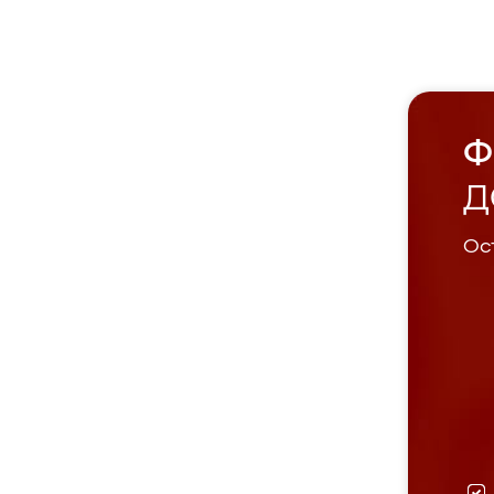
Ф
Д
Ост