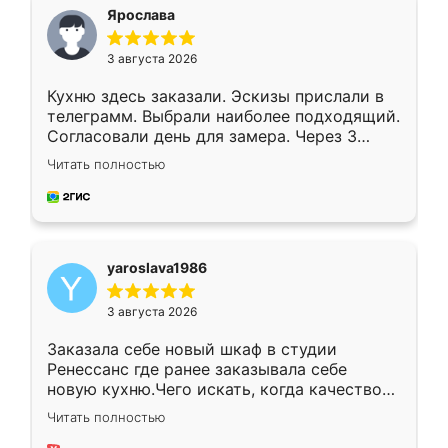
я хотела.
Ярослава
3 августа 2026
Кухню здесь заказали. Эскизы прислали в
телеграмм. Выбрали наиболее подходящий.
Согласовали день для замера. Через 3
недели кухня была уже готова. Остались
Читать полностью
довольны работой. Спасибо Ренессанс
мебель за качественную работу!
yaroslava1986
3 августа 2026
Заказала себе новый шкаф в студии
Ренессанс где ранее заказывала себе
новую кухню.Чего искать, когда качеством
вполне довольна. Служит кухня уже почти
Читать полностью
два года, нареканий нет.