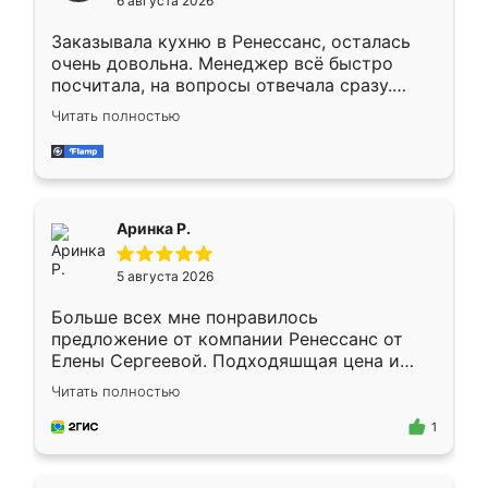
6 августа 2026
мебели буду заказывать только здесь.
Заказывала кухню в Ренессанс, осталась
очень довольна. Менеджер всё быстро
посчитала, на вопросы отвечала сразу.
Замерщик приехал в субботу, подошёл к
Читать полностью
делу со всей ответственностью. Собрали
за день, ребята работали аккуратно, даже
пыли почти не было. Качество отличное,
ящики ходят плавно, ничего не скрипит.
Всё подошло как влитое.
Аринка Р.
5 августа 2026
Больше всех мне понравилось
предложение от компании Ренессанс от
Елены Сергеевой. Подходяшщая цена и
короткие сроки изготовления. Приехавший
Читать полностью
для замера сотрудник Владислав
предложил по моему эскизу самый
1
подходящий вариант шкафа. Немного его
видоизменил, получилось даже лучше, чем