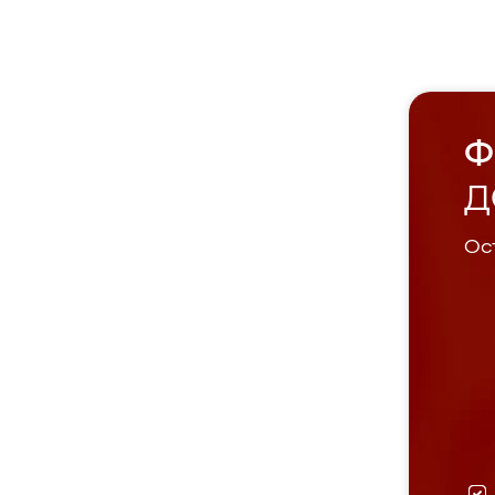
Ф
Д
Ост