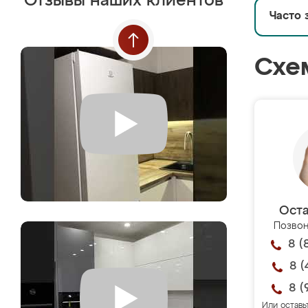
Отзывы наших клиентов
Часто 
Схе
Оста
Позвон
8 (
8 (
8 (
Или оставь