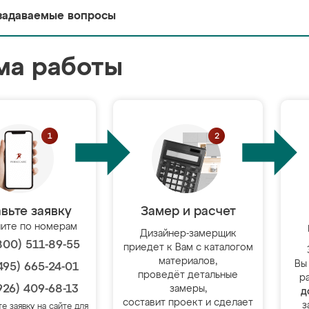
задаваемые вопросы
ма работы
вьте заявку
Замер и расчет
ите по номерам
Дизайнер-замерщик
800) 511-89-55
приедет к Вам с каталогом
материалов,
Вы
495) 665-24-01
проведёт детальные
р
926) 409-68-13
замеры,
д
составит проект и сделает
з
те заявку на сайте для