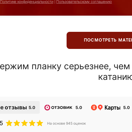
Политике конфиденциальности
|
Пользовательскому соглашению
ПОСМОТРЕТЬ МАТ
ержим планку серьезнее, чем
катани
е отзывы
5.0
5.0
5.0
5
На основе
945
оценок