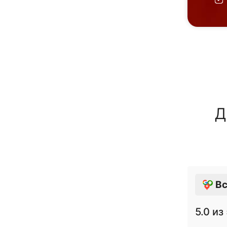
Д
Вс
5.0
из 