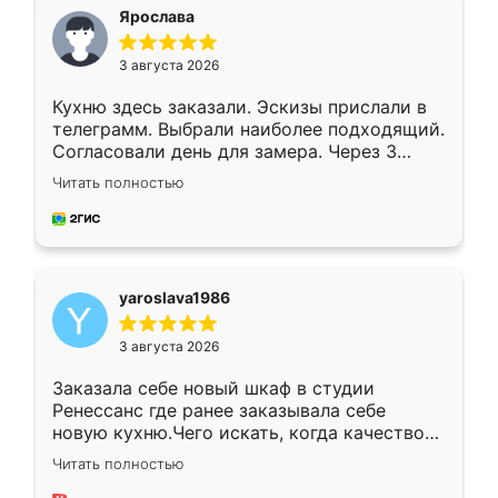
я хотела.
Ярослава
3 августа 2026
Кухню здесь заказали. Эскизы прислали в
телеграмм. Выбрали наиболее подходящий.
Согласовали день для замера. Через 3
недели кухня была уже готова. Остались
Читать полностью
довольны работой. Спасибо Ренессанс
мебель за качественную работу!
yaroslava1986
3 августа 2026
Заказала себе новый шкаф в студии
Ренессанс где ранее заказывала себе
новую кухню.Чего искать, когда качеством
вполне довольна. Служит кухня уже почти
Читать полностью
два года, нареканий нет.