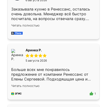
6 августа 2026
мебели буду заказывать только здесь.
Заказывала кухню в Ренессанс, осталась
очень довольна. Менеджер всё быстро
посчитала, на вопросы отвечала сразу.
Замерщик приехал в субботу, подошёл к
Читать полностью
делу со всей ответственностью. Собрали
за день, ребята работали аккуратно, даже
пыли почти не было. Качество отличное,
ящики ходят плавно, ничего не скрипит.
Всё подошло как влитое.
Аринка Р.
5 августа 2026
Больше всех мне понравилось
предложение от компании Ренессанс от
Елены Сергеевой. Подходяшщая цена и
короткие сроки изготовления. Приехавший
Читать полностью
для замера сотрудник Владислав
предложил по моему эскизу самый
1
подходящий вариант шкафа. Немного его
видоизменил, получилось даже лучше, чем