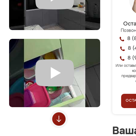
Оста
Позвон
8 (
8 (
8 (
Или оставь
ко
предвар
ОСТ
Ваша