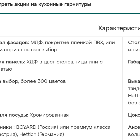
реть акции на кухонные гарнитуры
Характерист
ал фасадов:
МДФ, покрытые плёнкой ПВХ, или
Сто
материал на ваш выбор
из и
я панель:
ХДФ в цвет столешницы или с
Габа
чатью
а выбор, более 300 цветов
Выка
танд
Hett
без 
ля посуды:
Хромированная
Цоко
ники :
BOYARD (Россия) или премиум класса
Аксе
встрия), Hettich (Германия)
волш