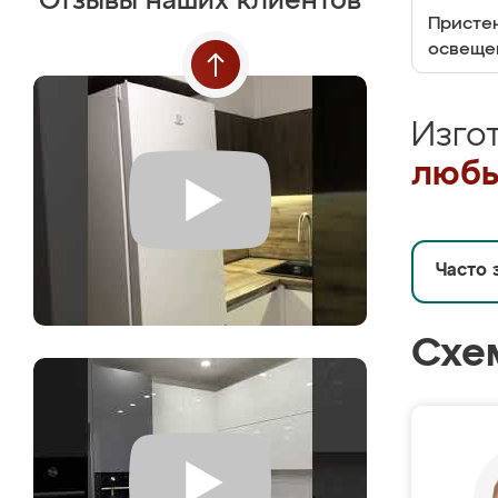
Отзывы наших клиентов
Пристен
освеще
Изго
любы
Часто 
Схе