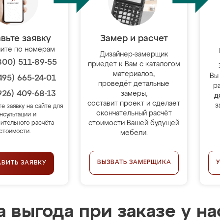
вьте заявку
Замер и расчет
ите по номерам
Дизайнер-замерщик
800) 511-89-55
приедет к Вам с каталогом
материалов,
Вы
495) 665-24-01
проведёт детальные
р
926) 409-68-13
замеры,
д
составит проект и сделает
з
те заявку на сайте для
окончательный расчёт
нсультации и
стоимости Вашей будущей
ительного расчёта
стоимости.
мебели.
ВЫЗВАТЬ ЗАМЕРЩИКА
АВИТЬ ЗАЯВКУ
 выгода при заказе у на