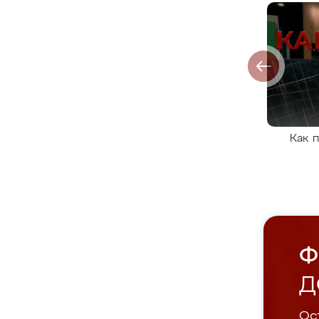
Как 
Ф
Д
Ост