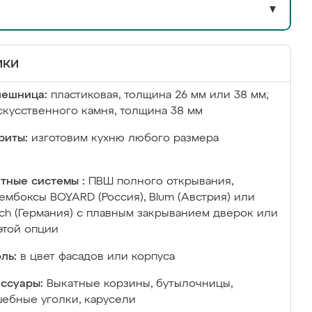
▼
ики
лешница:
пластиковая, толщина 26 мм или 38 мм;
скусственного камня, толщина 38 мм
риты:
изготовим кухню любого размера
тные системы :
ПВШ полного открывания,
ембоксы BOYARD (Россия), Blum (Австрия) или
ich (Германия) с плавным закрыванием дверок или
этой опции
ль:
в цвет фасадов или корпуса
ссуары:
Выкатные корзины, бутылочницы,
ебные уголки, карусели