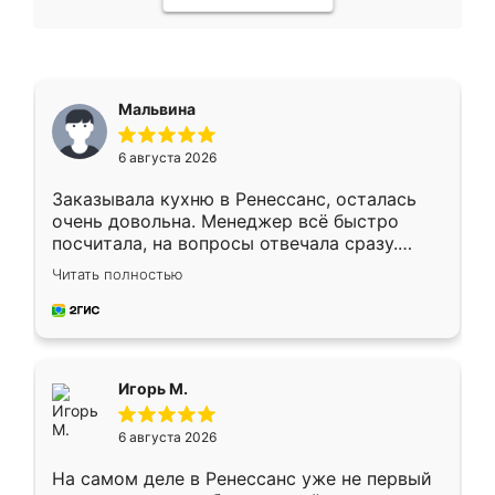
Мальвина
6 августа 2026
Заказывала кухню в Ренессанс, осталась
очень довольна. Менеджер всё быстро
посчитала, на вопросы отвечала сразу.
Замерщик приехал в субботу, подошёл к
Читать полностью
делу со всей ответственностью. Собрали
за день, ребята работали аккуратно, даже
пыли почти не было. Качество отличное,
ящики ходят плавно, ничего не скрипит.
Всё подошло как влитое.
Игорь М.
6 августа 2026
На самом деле в Ренессанс уже не первый