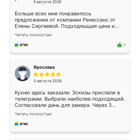
5 августа 2026
Больше всех мне понравилось
предложение от компании Ренессанс от
Елены Сергеевой. Подходяшщая цена и
короткие сроки изготовления. Приехавший
Читать полностью
для замера сотрудник Владислав
предложил по моему эскизу самый
1
подходящий вариант шкафа. Немного его
видоизменил, получилось даже лучше, чем
я хотела.
Ярослава
3 августа 2026
Кухню здесь заказали. Эскизы прислали в
телеграмм. Выбрали наиболее подходящий.
Согласовали день для замера. Через 3
недели кухня была уже готова. Остались
Читать полностью
довольны работой. Спасибо Ренессанс
мебель за качественную работу!