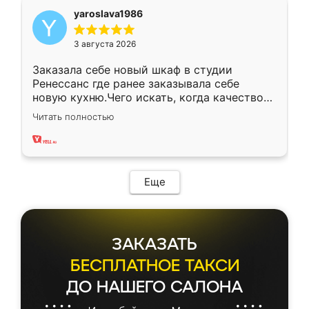
yaroslava1986
3 августа 2026
Заказала себе новый шкаф в студии
Ренессанс где ранее заказывала себе
новую кухню.Чего искать, когда качеством
вполне довольна. Служит кухня уже почти
Читать полностью
два года, нареканий нет.
Еще
ЗАКАЗАТЬ
БЕСПЛАТНОЕ ТАКСИ
ДО НАШЕГО САЛОНА