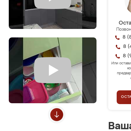
Оста
Позвон
8 (
8 (
8 (
Или оставь
ко
предвар
ОСТ
Ваша