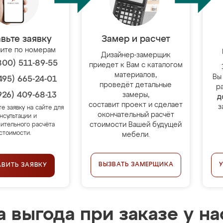
вьте заявку
Замер и расчет
ите по номерам
Дизайнер-замерщик
800) 511-89-55
приедет к Вам с каталогом
материалов,
Вы
495) 665-24-01
проведёт детальные
р
926) 409-68-13
замеры,
д
составит проект и сделает
з
те заявку на сайте для
окончательный расчёт
нсультации и
стоимости Вашей будущей
ительного расчёта
стоимости.
мебели.
ВЫЗВАТЬ ЗАМЕРЩИКА
АВИТЬ ЗАЯВКУ
 выгода при заказе у на