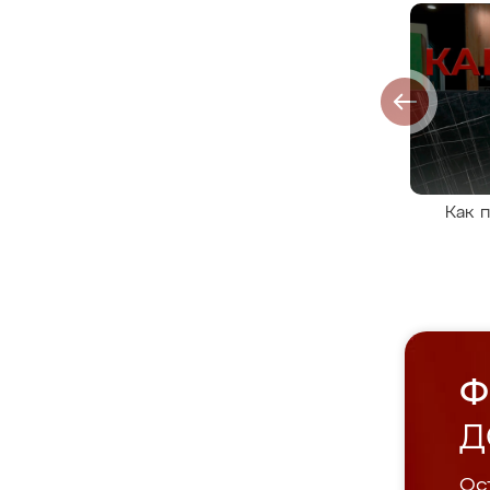
Как 
Ф
Д
Ост