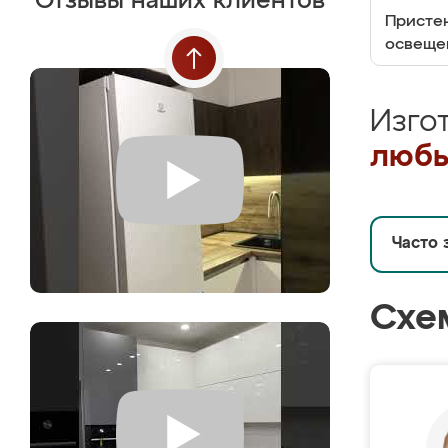
Отзывы наших клиентов
Пристен
освеще
Изго
любы
Часто 
Схе