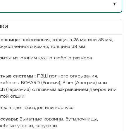
▼
ики
лешница:
пластиковая, толщина 26 мм или 38 мм;
скусственного камня, толщина 38 мм
риты:
изготовим кухню любого размера
тные системы :
ПВШ полного открывания,
ембоксы BOYARD (Россия), Blum (Австрия) или
ich (Германия) с плавным закрыванием дверок или
этой опции
ль:
в цвет фасадов или корпуса
ссуары:
Выкатные корзины, бутылочницы,
ебные уголки, карусели