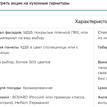
реть акции на кухонные гарнитуры
Характерист
ал фасадов:
МДФ, покрытые плёнкой ПВХ, или
Сто
материал на ваш выбор
из и
я панель:
ХДФ в цвет столешницы или с
Габа
чатью
а выбор, более 300 цветов
Выка
танд
Hett
без 
ля посуды:
Хромированная
Цоко
ники :
BOYARD (Россия) или премиум класса
Аксе
встрия), Hettich (Германия)
волш