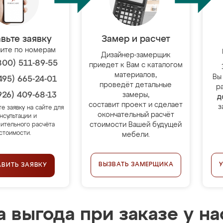
вьте заявку
Замер и расчет
ите по номерам
Дизайнер-замерщик
800) 511-89-55
приедет к Вам с каталогом
материалов,
Вы
495) 665-24-01
проведёт детальные
р
926) 409-68-13
замеры,
д
составит проект и сделает
з
те заявку на сайте для
окончательный расчёт
нсультации и
стоимости Вашей будущей
ительного расчёта
стоимости.
мебели.
ВЫЗВАТЬ ЗАМЕРЩИКА
АВИТЬ ЗАЯВКУ
 выгода при заказе у на