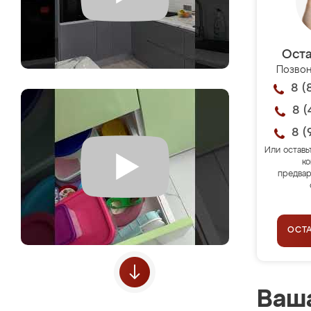
Оста
Позвон
8 (
8 (
8 (
Или оставь
ко
предвар
ОСТ
Ваша