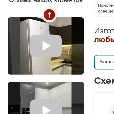
Отзывы наших клиентов
Пристен
освеще
Изго
любы
Часто 
Схе