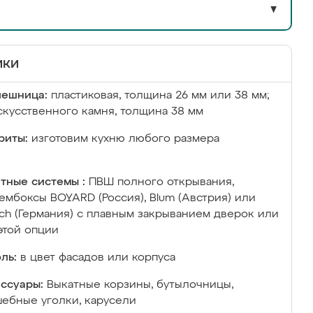
▼
ики
лешница:
пластиковая, толщина 26 мм или 38 мм;
скусственного камня, толщина 38 мм
риты:
изготовим кухню любого размера
тные системы :
ПВШ полного открывания,
ембоксы BOYARD (Россия), Blum (Австрия) или
ich (Германия) с плавным закрыванием дверок или
этой опции
ль:
в цвет фасадов или корпуса
ссуары:
Выкатные корзины, бутылочницы,
ебные уголки, карусели