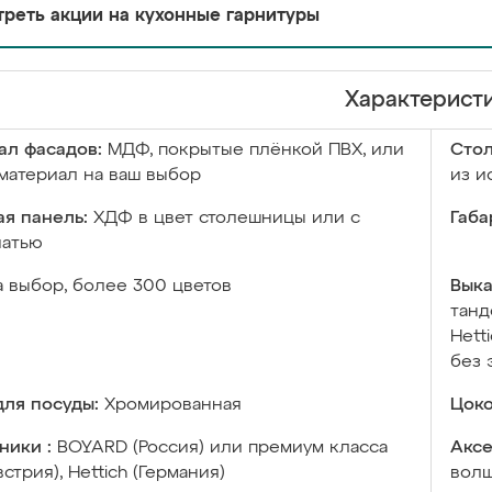
реть акции на кухонные гарнитуры
Характерист
ал фасадов:
МДФ, покрытые плёнкой ПВХ, или
Сто
материал на ваш выбор
из и
я панель:
ХДФ в цвет столешницы или с
Габа
чатью
а выбор, более 300 цветов
Выка
танд
Hett
без 
ля посуды:
Хромированная
Цоко
ники :
BOYARD (Россия) или премиум класса
Аксе
встрия), Hettich (Германия)
волш