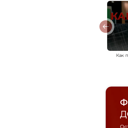
Как 
Ф
Д
Ост