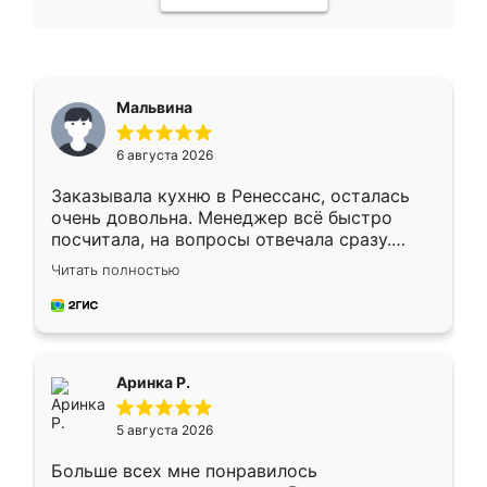
Мальвина
6 августа 2026
Заказывала кухню в Ренессанс, осталась
очень довольна. Менеджер всё быстро
посчитала, на вопросы отвечала сразу.
Замерщик приехал в субботу, подошёл к
Читать полностью
делу со всей ответственностью. Собрали
за день, ребята работали аккуратно, даже
пыли почти не было. Качество отличное,
ящики ходят плавно, ничего не скрипит.
Всё подошло как влитое.
Аринка Р.
5 августа 2026
Больше всех мне понравилось