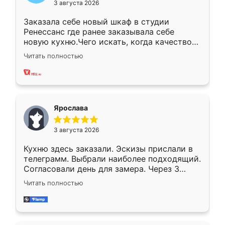
3 августа 2026
Заказала себе новый шкаф в студии
Ренессанс где ранее заказывала себе
новую кухню.Чего искать, когда качеством
вполне довольна. Служит кухня уже почти
Читать полностью
два года, нареканий нет.
Ярослава
3 августа 2026
Кухню здесь заказали. Эскизы прислали в
телеграмм. Выбрали наиболее подходящий.
Согласовали день для замера. Через 3
недели кухня была уже готова. Остались
Читать полностью
довольны работой. Спасибо Ренессанс
мебель за качественную работу!