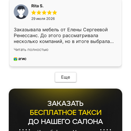
Rita S.
29 июля 2026
Заказывала мебель от Елены Сергеевой
Ренессанс. До этого рассматривала
несколько компаний, но в итоге выбрала
эту. Сначала обговорили условия, потом
Читать полностью
приехал замерщик, всё спокойно объяснил
и снял размеры. Изготовили в срок, с
доставкой тоже никаких проблем не
возникло. Сборку выполнили аккуратно,
мебель сразу встала на свое место без
Еще
каких-либо доработок. Качеством осталась
довольна, все выглядит так, как и ожидала.
ЗАКАЗАТЬ
БЕСПЛАТНОЕ ТАКСИ
ДО НАШЕГО САЛОНА