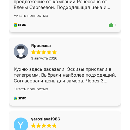
предложение от компании Ренессанс от
Елены Сергеевой. Подходяшщая цена и
короткие сроки изготовления. Приехавший
Читать полностью
для замера сотрудник Владислав
предложил по моему эскизу самый
1
подходящий вариант шкафа. Немного его
видоизменил, получилось даже лучше, чем
я хотела.
Ярослава
3 августа 2026
Кухню здесь заказали. Эскизы прислали в
телеграмм. Выбрали наиболее подходящий.
Согласовали день для замера. Через 3
недели кухня была уже готова. Остались
Читать полностью
довольны работой. Спасибо Ренессанс
мебель за качественную работу!
yaroslava1986