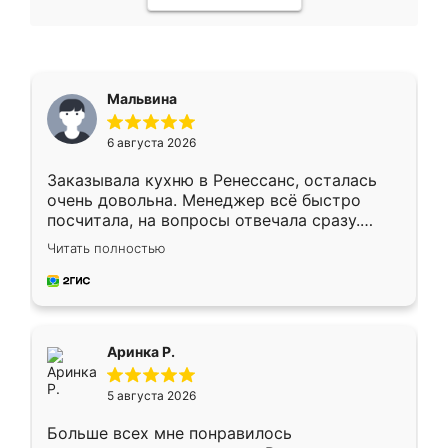
Мальвина
6 августа 2026
Заказывала кухню в Ренессанс, осталась
очень довольна. Менеджер всё быстро
посчитала, на вопросы отвечала сразу.
Замерщик приехал в субботу, подошёл к
Читать полностью
делу со всей ответственностью. Собрали
за день, ребята работали аккуратно, даже
пыли почти не было. Качество отличное,
ящики ходят плавно, ничего не скрипит.
Всё подошло как влитое.
Аринка Р.
5 августа 2026
Больше всех мне понравилось