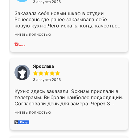
3 августа 2026
Заказала себе новый шкаф в студии
Ренессанс где ранее заказывала себе
новую кухню.Чего искать, когда качеством
вполне довольна. Служит кухня уже почти
Читать полностью
два года, нареканий нет.
Ярослава
3 августа 2026
Кухню здесь заказали. Эскизы прислали в
телеграмм. Выбрали наиболее подходящий.
Согласовали день для замера. Через 3
недели кухня была уже готова. Остались
Читать полностью
довольны работой. Спасибо Ренессанс
мебель за качественную работу!