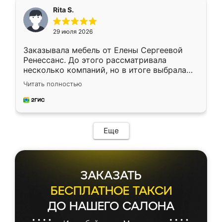
Rita S.
29 июля 2026
Заказывала мебель от Елены Сергеевой
Ренессанс. До этого рассматривала
несколько компаний, но в итоге выбрала
эту. Сначала обговорили условия, потом
Читать полностью
приехал замерщик, всё спокойно объяснил
и снял размеры. Изготовили в срок, с
доставкой тоже никаких проблем не
возникло. Сборку выполнили аккуратно,
мебель сразу встала на свое место без
Еще
каких-либо доработок. Качеством осталась
довольна, все выглядит так, как и ожидала.
ЗАКАЗАТЬ
БЕСПЛАТНОЕ ТАКСИ
ДО НАШЕГО САЛОНА