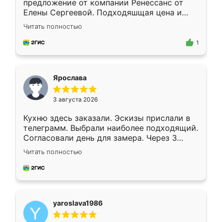
предложение от компании Ренессанс от
Елены Сергеевой. Подходяшщая цена и
короткие сроки изготовления. Приехавший
Читать полностью
для замера сотрудник Владислав
предложил по моему эскизу самый
1
подходящий вариант шкафа. Немного его
видоизменил, получилось даже лучше, чем
я хотела.
Ярослава
3 августа 2026
Кухню здесь заказали. Эскизы прислали в
телеграмм. Выбрали наиболее подходящий.
Согласовали день для замера. Через 3
недели кухня была уже готова. Остались
Читать полностью
довольны работой. Спасибо Ренессанс
мебель за качественную работу!
yaroslava1986