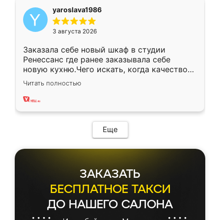
yaroslava1986
3 августа 2026
Заказала себе новый шкаф в студии
Ренессанс где ранее заказывала себе
новую кухню.Чего искать, когда качеством
вполне довольна. Служит кухня уже почти
Читать полностью
два года, нареканий нет.
Еще
ЗАКАЗАТЬ
БЕСПЛАТНОЕ ТАКСИ
ДО НАШЕГО САЛОНА