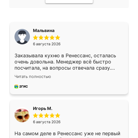
Мальвина
6 августа 2026
Заказывала кухню в Ренессанс, осталась
очень довольна. Менеджер всё быстро
посчитала, на вопросы отвечала сразу.
Замерщик приехал в субботу, подошёл к
Читать полностью
делу со всей ответственностью. Собрали
за день, ребята работали аккуратно, даже
пыли почти не было. Качество отличное,
ящики ходят плавно, ничего не скрипит.
Всё подошло как влитое.
Игорь М.
6 августа 2026
На самом деле в Ренессанс уже не первый