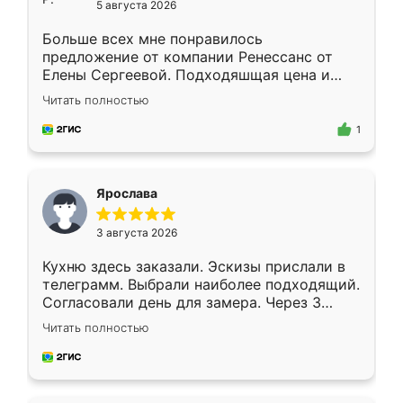
5 августа 2026
Больше всех мне понравилось
предложение от компании Ренессанс от
Елены Сергеевой. Подходяшщая цена и
короткие сроки изготовления. Приехавший
Читать полностью
для замера сотрудник Владислав
предложил по моему эскизу самый
1
подходящий вариант шкафа. Немного его
видоизменил, получилось даже лучше, чем
я хотела.
Ярослава
3 августа 2026
Кухню здесь заказали. Эскизы прислали в
телеграмм. Выбрали наиболее подходящий.
Согласовали день для замера. Через 3
недели кухня была уже готова. Остались
Читать полностью
довольны работой. Спасибо Ренессанс
мебель за качественную работу!