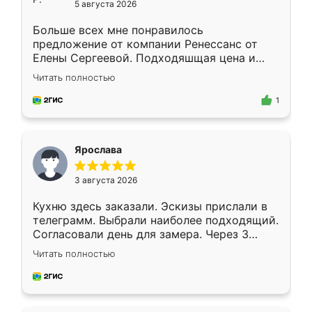
5 августа 2026
Больше всех мне понравилось
предложение от компании Ренессанс от
Елены Сергеевой. Подходяшщая цена и
короткие сроки изготовления. Приехавший
Читать полностью
для замера сотрудник Владислав
предложил по моему эскизу самый
1
подходящий вариант шкафа. Немного его
видоизменил, получилось даже лучше, чем
я хотела.
Ярослава
3 августа 2026
Кухню здесь заказали. Эскизы прислали в
телеграмм. Выбрали наиболее подходящий.
Согласовали день для замера. Через 3
недели кухня была уже готова. Остались
Читать полностью
довольны работой. Спасибо Ренессанс
мебель за качественную работу!