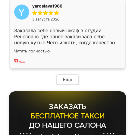
yaroslava1986
3 августа 2026
Заказала себе новый шкаф в студии
Ренессанс где ранее заказывала себе
новую кухню.Чего искать, когда качеством
вполне довольна. Служит кухня уже почти
Читать полностью
два года, нареканий нет.
Еще
ЗАКАЗАТЬ
БЕСПЛАТНОЕ ТАКСИ
ДО НАШЕГО САЛОНА