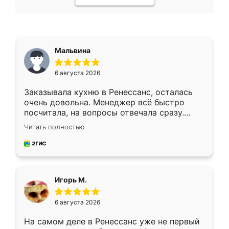
Мальвина
6 августа 2026
Заказывала кухню в Ренессанс, осталась
очень довольна. Менеджер всё быстро
посчитала, на вопросы отвечала сразу.
Замерщик приехал в субботу, подошёл к
Читать полностью
делу со всей ответственностью. Собрали
за день, ребята работали аккуратно, даже
пыли почти не было. Качество отличное,
ящики ходят плавно, ничего не скрипит.
Всё подошло как влитое.
Игорь М.
6 августа 2026
На самом деле в Ренессанс уже не первый