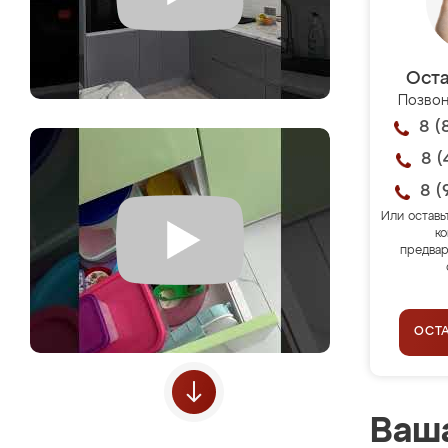
Оста
Позвон
8 (
8 (
8 (
Или оставь
ко
предвар
ОСТ
Ваша