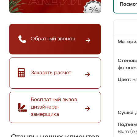
Посмот
Обратный звонок
Матери
Стенова
фотопе
Заказать расчёт
Цвет:
н
Бесплатный вызов
дизайнера-
Сушка д
замерщика
Подъем
Blum (А