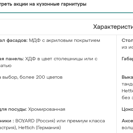
реть акции на кухонные гарнитуры
Характерист
ал фасадов:
МДФ с акриловым покрытием
Сто
из и
я панель:
ХДФ в цвет столешницы или с
Габа
чатью
а выбор, более 200 цветов
Выка
танд
Hett
без 
ля посуды:
Хромированная
Цоко
ники :
BOYARD (Россия) или премиум класса
Аксе
встрия), Hettich (Германия)
волш