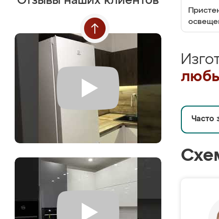
Отзывы наших клиентов
Пристен
освеще
Изго
любы
Часто 
Схе