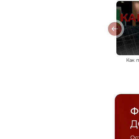
Как 
Ф
Д
Ост