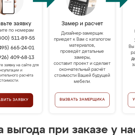
вьте заявку
Замер и расчет
ите по номерам
Дизайнер-замерщик
800) 511-89-55
приедет к Вам с каталогом
материалов,
Вы
495) 665-24-01
проведёт детальные
р
926) 409-68-13
замеры,
д
составит проект и сделает
з
те заявку на сайте для
окончательный расчёт
нсультации и
стоимости Вашей будущей
ительного расчёта
стоимости.
мебели.
ВЫЗВАТЬ ЗАМЕРЩИКА
АВИТЬ ЗАЯВКУ
 выгода при заказе у на