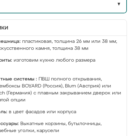
▼
ики
лешница:
пластиковая, толщина 26 мм или 38 мм;
скусственного камня, толщина 38 мм
риты:
изготовим кухню любого размера
тные системы :
ПВШ полного открывания,
ембоксы BOYARD (Россия), Blum (Австрия) или
ich (Германия) с плавным закрыванием дверок или
этой опции
ль:
в цвет фасадов или корпуса
ссуары:
Выкатные корзины, бутылочницы,
ебные уголки, карусели